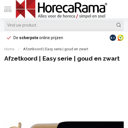
MENU
De
scherpste
online prijzen
Op reke
9.1
Home
/
Afzetkoord | Easy serie | goud en zwart
Afzetkoord | Easy serie | goud en zwart