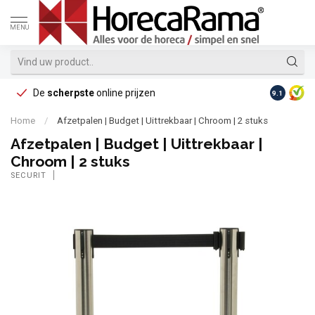
MENU
De
scherpste
online prijzen
Op reke
9.1
Home
/
Afzetpalen | Budget | Uittrekbaar | Chroom | 2 stuks
Afzetpalen | Budget | Uittrekbaar |
Chroom | 2 stuks
SECURIT