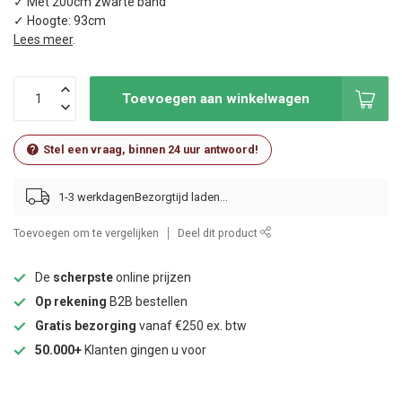
✓ Met 200cm zwarte band
✓ Hoogte: 93cm
Lees meer
.
Toevoegen aan winkelwagen
Stel een vraag, binnen 24 uur antwoord!
1-3 werkdagen
Toevoegen om te vergelijken
Deel dit product
De
scherpste
online prijzen
Op rekening
B2B bestellen
Gratis bezorging
vanaf €250 ex. btw
50.000+
Klanten gingen u voor