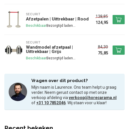
SECURIT
138,85
Afzetpalen | Uittrekbaar | Rood
124,95
Beschikbaar
SECURIT
84,30
Wandmodel afzetpaal |
Uittrekbaar | Grijs
75,85
Beschikbaar
Vragen over dit product?
Mijn naam is Laurence. Ons team helpt u graag
verder. Neem gerust contact op met onze
verkoop afdeling via
verkoop@horecarama.nl
of
+31 10 7852046
. Wij staan voor u klaar!
Recent bekeken