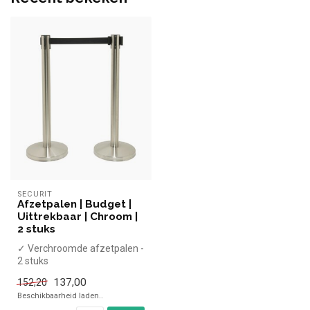
SECURIT
Afzetpalen | Budget |
Uittrekbaar | Chroom |
2 stuks
✓ Verchroomde afzetpalen -
2 stuks
✓ Koorden eenvoudig te
137,00
152,20
bevestigen
Beschikbaarheid laden..
✓ Met 200...