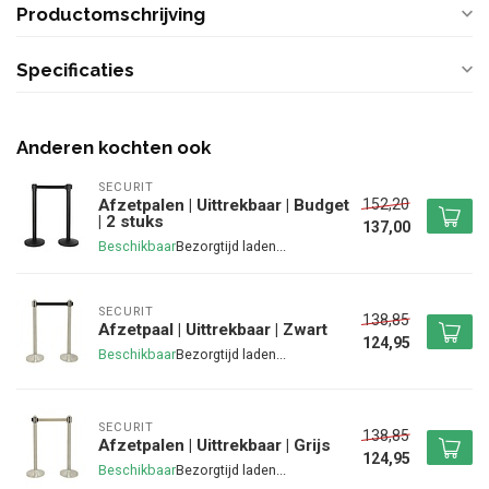
Productomschrijving
Specificaties
Anderen kochten ook
SECURIT
152,20
Afzetpalen | Uittrekbaar | Budget
| 2 stuks
137,00
Beschikbaar
SECURIT
138,85
Afzetpaal | Uittrekbaar | Zwart
124,95
Beschikbaar
SECURIT
138,85
Afzetpalen | Uittrekbaar | Grijs
124,95
Beschikbaar