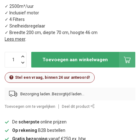
✓ 2500m³/uur
✓ Inclusief motor
✓ 4 Filters
✓ Snelheidsregelaar
✓ Breedte 200 cm, diepte 70 cm, hoogte 46 cm
Lees meer
.
Toevoegen aan winkelwagen
Stel een vraag, binnen 24 uur antwoord!
Bezorging laden..
Toevoegen om te vergelijken
Deel dit product
De
scherpste
online prijzen
Op rekening
B2B bestellen
Gratis bezorging
vanaf €250 ex. btw