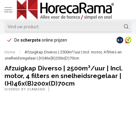
MENU
De
scherpste
online prijzen
Op reke
9.1
Home
/
Afzuigkap Diverso | 2500m³/uur | Incl. motor, 4 filters en
snelheidsregelaar | (H)46x(B)200x(D)70cm
Afzuigkap Diverso | 2500m³/uur | Incl.
motor, 4 filters en snelheidsregelaar |
(H)46x(B)200x(D)70cm
DIVERSO BY DIAMOND