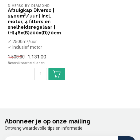
DIVERSO BY DIAMOND
Afzuigkap Diverso |
2500m³/uur | Incl.
motor, 4 filters en
snelheidsregelaar |
(H)46x(B)200x(D)70cm
✓ 2500m³/uur
✓ Inclusief motor
✓ 4 Filters
1.131,00
1.508,00
✓ Snelheidsregelaar
Beschikbaarheid laden..
✓ Breedte 200...
Abonneer je op onze mailing
Ontvang waardevolle tips en informatie