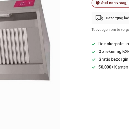
Stel een vraag,
Bezorging lad
Toevoegen om te verge
De
scherpste
onl
Op rekening
B2B
Gratis bezorgi
50.000+
Klanten 