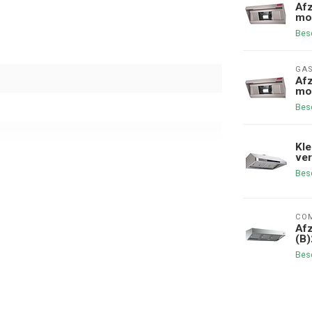
Afz
mod
Bes
GAS
Afz
mod
Bes
Kle
ver
Bes
COM
Afz
(B
Bes