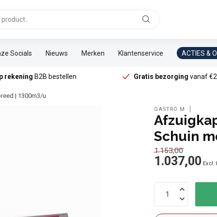
ze Socials
Nieuws
Merken
Klantenservice
ACTIES & 
p rekening
B2B bestellen
Gratis bezorging
vanaf €2
breed | 1300m3/u
GASTRO M
Afzuigkap
Schuin m
1.153,00
1.037,00
Excl.