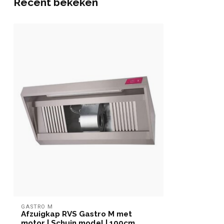
Recent bekeken
GASTRO M
Afzuigkap RVS Gastro M met
motor | Schuin model | 100cm