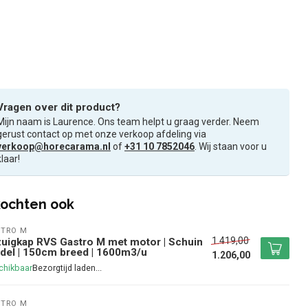
Vragen over dit product?
Mijn naam is Laurence. Ons team helpt u graag verder. Neem
gerust contact op met onze verkoop afdeling via
verkoop@horecarama.nl
of
+31 10 7852046
. Wij staan voor u
klaar!
ochten ook
TRO M
1.419,00
uigkap RVS Gastro M met motor | Schuin
el | 150cm breed | 1600m3/u
1.206,00
chikbaar
TRO M