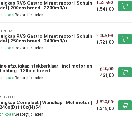
1.737,00
uigkap RVS Gastro M met motor | Schuin
el | 200cm breed | 2200m3/u
1.541,00
chikbaar
TRO M
2.005,00
uigkap RVS Gastro M met motor | Schuin
el | 250cm breed | 2400m3/u
1.721,00
chikbaar
ine afzuigkap stekkerklaar | incl motor en
640,00
lichting | 120cm breed
461,00
chikbaar
BISTEEL
1.830,00
uigkap Compleet | Wandkap | Met motor |
)240x(D)110x(H)54
1.318,00
chikbaar