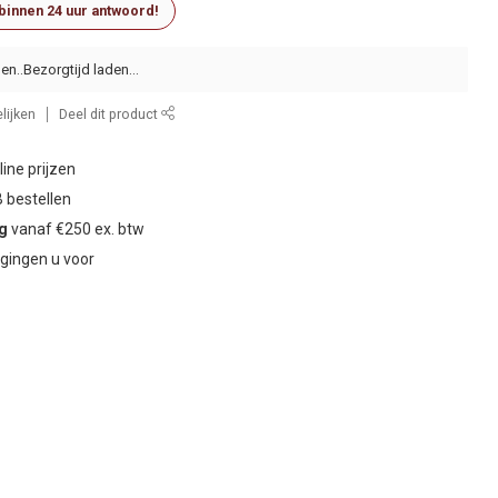
 binnen 24 uur antwoord!
en..
lijken
Deel dit product
ine prijzen
 bestellen
ng
vanaf €250 ex. btw
gingen u voor