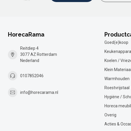
HorecaRama
Productc
Goed(e)koop
Reitdiep 4
Keukenappara
3077 AZ Rotterdam
Nederland
Koelen / Vriez
Klein Materiaa
0107852046
Warmhouden
Roestvrijstaal
info@horecarama.nl
Hygiëne / Sc
Horeca meubil
Overig
Acties & Occa