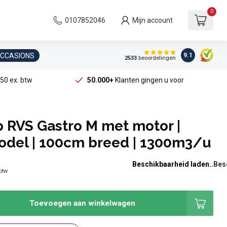
0
0107852046
Mijn account
OCCASIONS
9.1
2533
beoordelingen
50 ex. btw
50.000+
Klanten gingen u voor
 RVS Gastro M met motor |
odel | 100cm breed | 1300m3/u
Beschikbaarheid laden..
 btw
Toevoegen aan winkelwagen