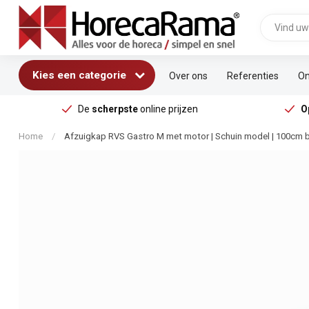
Kies een categorie
Over ons
Referenties
On
De
scherpste
online prijzen
O
Home
/
Afzuigkap RVS Gastro M met motor | Schuin model | 100cm 