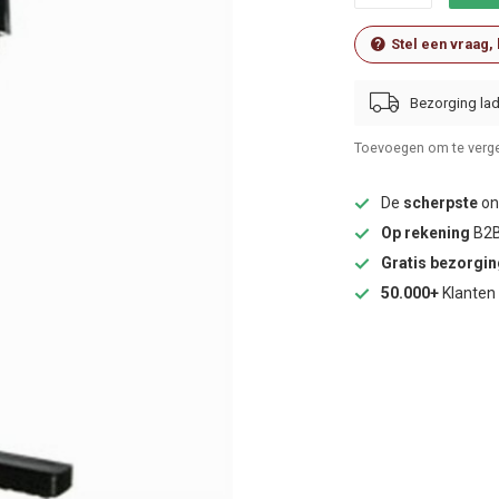
Stel een vraag,
Bezorging lad
Toevoegen om te verge
De
scherpste
onl
Op rekening
B2B
Gratis bezorgi
50.000+
Klanten 