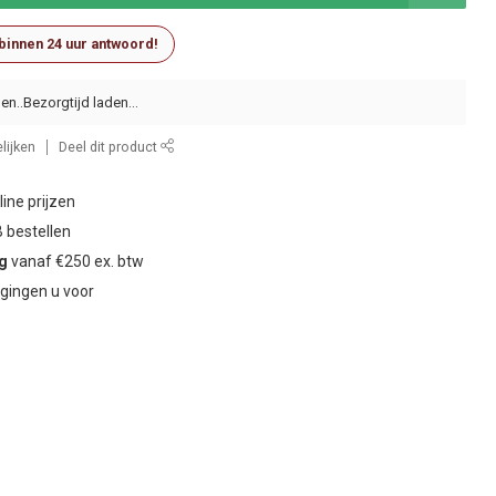
 binnen 24 uur antwoord!
en..
lijken
Deel dit product
ine prijzen
 bestellen
ng
vanaf €250 ex. btw
gingen u voor