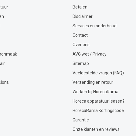
tuur
Betalen
en
Disclaimer
l
Services en onderhoud
Contact
Over ons
hoonmaak
AVG wet / Privacy
air
Sitemap
Veelgestelde vragen (FAQ)
sions
Verzending en retour
Werken bij HorecaRama
Horeca apparatuur leasen?
HorecaRama Kortingscode
Garantie
Onze klanten en reviews