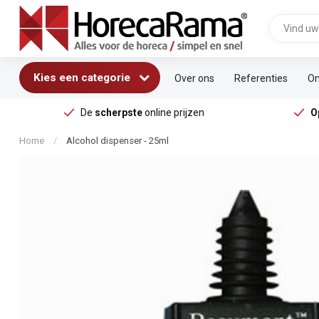
Kies een categorie
Over ons
Referenties
On
De
scherpste
online prijzen
O
Home
/
Alcohol dispenser - 25ml