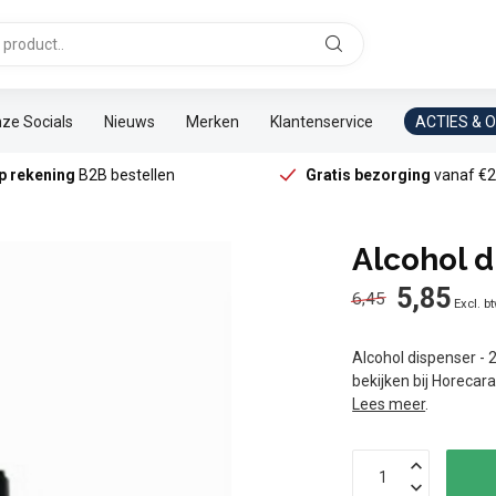
ze Socials
Nieuws
Merken
Klantenservice
ACTIES & 
p rekening
B2B bestellen
Gratis bezorging
vanaf €2
Alcohol d
5,85
6,45
Excl. b
Alcohol dispenser - 2
bekijken bij Horecar
Lees meer
.