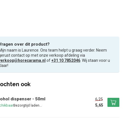
Vragen over dit product?
Mijn naam is Laurence. Ons team helpt u graag verder. Neem
gerust contact op met onze verkoop afdeling via
verkoop@horecarama.nl
of
+31 10 7852046
. Wij staan voor u
klaar!
ochten ook
ohol dispenser - 50ml
6,25
5,65
chikbaar