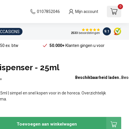
0
0107852046
Mijn account
OCCASIONS
9.1
2533
beoordelingen
50 ex. btw
50.000+
Klanten gingen u voor
ispenser - 25ml
Beschikbaarheid laden..
tw
5ml | simpel en snel kopen voor in de horeca. Overzichtelijk
ama.
Toevoegen aan winkelwagen