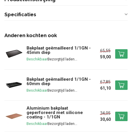
Specificaties
Anderen kochten ook
Bakplaat geëmailleerd 1/1GN -
65,55
45mm diep
59,00
Beschikbaar
Bakplaat geëmailleerd 1/1GN -
67,85
60mm diep
61,10
Beschikbaar
Aluminium bakplaat
geperforeerd met silicone
34,05
coating - 1/1GN
30,60
Beschikbaar