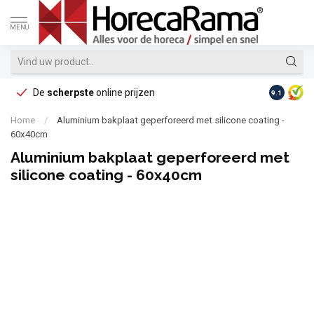
MENU
De
scherpste
online prijzen
Op reke
9.1
Home
/
Aluminium bakplaat geperforeerd met silicone coating -
60x40cm
Aluminium bakplaat geperforeerd met
silicone coating - 60x40cm