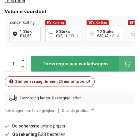
Lees meer
.
Volume voordeel
Zonder korting
5%
Korting
10%
Korting
15%
Ko
1 Stuk
5 Stuks
10 Stuks
€33,80
€32,11
/ Stuk
€30,42
/ Stuk
Toevoegen aan winkelwagen
Stel een vraag, binnen 24 uur antwoord!
Bezorging laden..
Toevoegen om te vergelijken
Deel dit product
De
scherpste
online prijzen
Op rekening
B2B bestellen