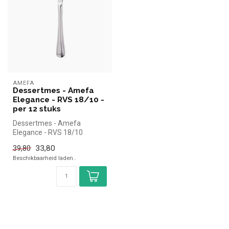
AMEFA
Dessertmes - Amefa
Elegance - RVS 18/10 -
per 12 stuks
Dessertmes - Amefa
Elegance - RVS 18/10
|Amefa simpel en snel kopen
33,80
39,80
voor in de h...
Beschikbaarheid laden..