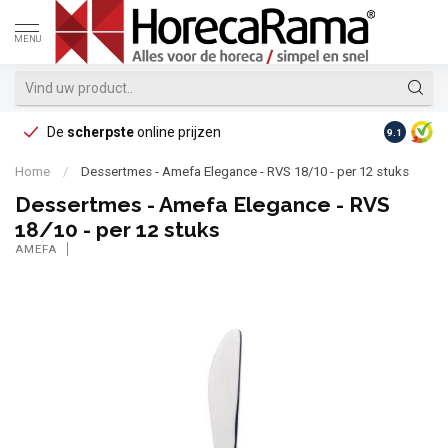
MENU
De
scherpste
online prijzen
Op reke
9.1
Home
/
Dessertmes - Amefa Elegance - RVS 18/10 - per 12 stuks
Dessertmes - Amefa Elegance - RVS
18/10 - per 12 stuks
AMEFA