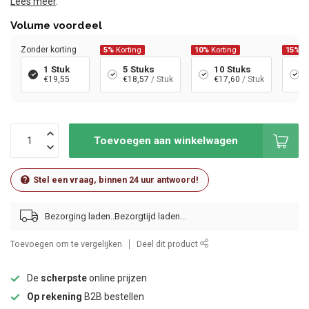
Lees meer
.
Volume voordeel
Zonder korting
5%
Korting
10%
Korting
15%
Ko
1 Stuk
5 Stuks
10 Stuks
€19,55
€18,57
/ Stuk
€17,60
/ Stuk
Toevoegen aan winkelwagen
Stel een vraag, binnen 24 uur antwoord!
Bezorging laden..
Toevoegen om te vergelijken
Deel dit product
De
scherpste
online prijzen
Op rekening
B2B bestellen