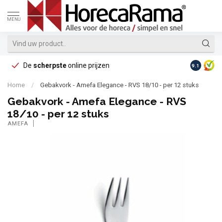
MENU
De
scherpste
online prijzen
Op reke
9.1
Home
/
Gebakvork - Amefa Elegance - RVS 18/10 - per 12 stuks
Gebakvork - Amefa Elegance - RVS
18/10 - per 12 stuks
AMEFA