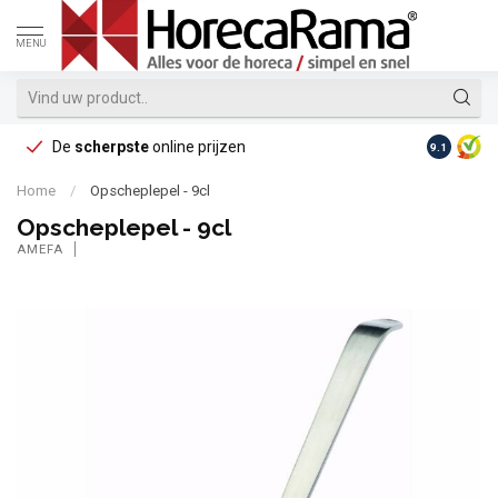
MENU
De
scherpste
online prijzen
Op reke
9.1
Home
/
Opscheplepel - 9cl
Opscheplepel - 9cl
AMEFA