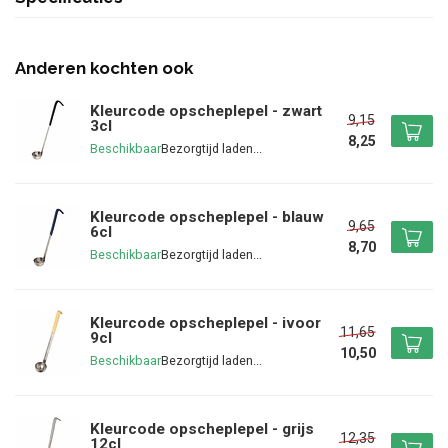
Anderen kochten ook
Kleurcode opscheplepel - zwart
9,15
3cl
8,25
Beschikbaar
Kleurcode opscheplepel - blauw
9,65
6cl
8,70
Beschikbaar
Kleurcode opscheplepel - ivoor
11,65
9cl
10,50
Beschikbaar
Kleurcode opscheplepel - grijs
12,35
12cl