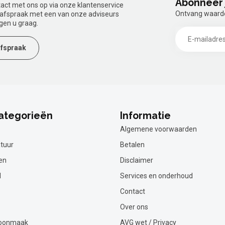
Abonneer 
tact met ons op via onze klantenservice
Ontvang waardev
n afspraak met een van onze adviseurs
gen u graag.
fspraak
ategorieën
Informatie
Algemene voorwaarden
tuur
Betalen
en
Disclaimer
l
Services en onderhoud
Contact
Over ons
hoonmaak
AVG wet / Privacy