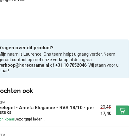
Vragen over dit product?
Mijn naam is Laurence. Ons team helpt u graag verder. Neem
gerust contact op met onze verkoop afdeling via
verkoop@horecarama.nl
of
+31 10 7852046
. Wij staan voor u
klaar!
ochten ook
EFA
20,45
elepel - Amefa Elegance - RVS 18/10 - per
stuks
17,40
chikbaar
EFA