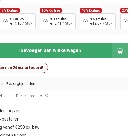
5%
Korting
10%
Korting
15%
Korting
20%
Kort
5 Stuks
10 Stuks
15 Stuks
20
€14,16
/ Stuk
€13,41
/ Stuk
€12,67
/ Stuk
€1
Toevoegen aan winkelwagen
 binnen 24 uur antwoord!
en..
lijken
Deel dit product
ine prijzen
 bestellen
ng
vanaf €250 ex. btw
gingen u voor