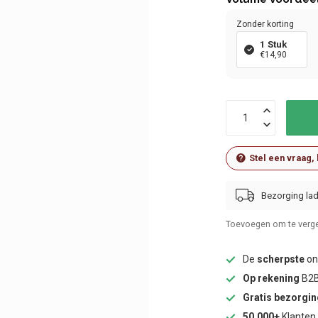
Zonder korting
1 Stuk
€14,90
Stel een vraag,
Bezorging lad
Toevoegen om te verge
De
scherpste
onl
Op rekening
B2B
Gratis bezorgi
50.000+
Klanten 