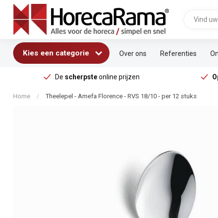
Kies een categorie
Over ons
Referenties
On
De
scherpste
online prijzen
O
Home
/
Theelepel - Amefa Florence - RVS 18/10 - per 12 stuks