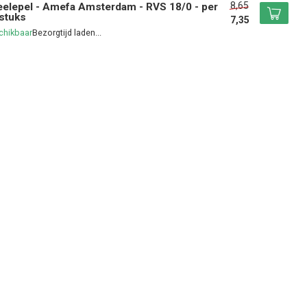
8,65
elepel - Amefa Amsterdam - RVS 18/0 - per
stuks
7,35
chikbaar