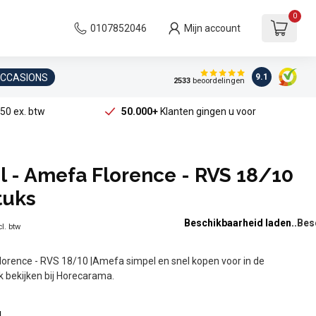
0
0107852046
Mijn account
OCCASIONS
9.1
2533
beoordelingen
50 ex. btw
50.000+
Klanten gingen u voor
 - Amefa Florence - RVS 18/10
tuks
Beschikbaarheid laden..
l. btw
lorence - RVS 18/10 |Amefa simpel en snel kopen voor in de
jk bekijken bij Horecarama.
l