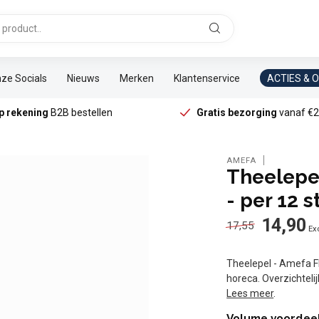
ze Socials
Nieuws
Merken
Klantenservice
ACTIES & 
p rekening
B2B bestellen
Gratis bezorging
vanaf €2
AMEFA
Theelepel
- per 12 s
14,90
17,55
Exc
Theelepel - Amefa F
horeca. Overzichteli
Lees meer
.
Volume voordee