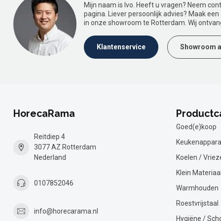
Mijn naam is Ivo. Heeft u vragen? Neem con
pagina. Liever persoonlijk advies? Maak ee
in onze showroom te Rotterdam. Wij ontvan
Klantenservice
Showroom a
HorecaRama
Productc
Goed(e)koop
Reitdiep 4
Keukenappara
3077 AZ Rotterdam
Nederland
Koelen / Vriez
Klein Materiaa
0107852046
Warmhouden
Roestvrijstaal
info@horecarama.nl
Hygiëne / Sc