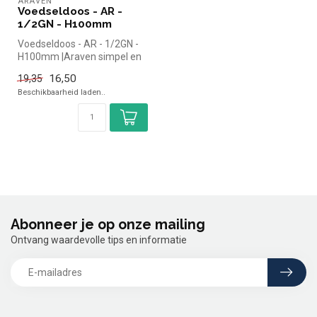
ARAVEN
Voedseldoos - AR -
1/2GN - H100mm
Voedseldoos - AR - 1/2GN -
H100mm |Araven simpel en
snel kopen voor in de
16,50
19,35
horeca...
Beschikbaarheid laden..
Abonneer je op onze mailing
Ontvang waardevolle tips en informatie