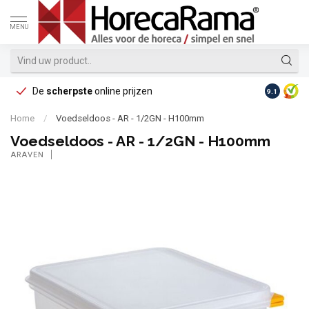
MENU
De
scherpste
online prijzen
Op reke
9.1
Home
/
Voedseldoos - AR - 1/2GN - H100mm
Voedseldoos - AR - 1/2GN - H100mm
ARAVEN