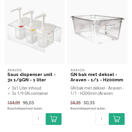
ARAVEN
ARAVEN
Saus dispenser unit -
GN bak met deksel -
3x 1/9GN - 1 liter
Araven - 1/1 - H200mm
✓ 3x1 Liter inhoud
GN bak met deksel - Araven -
✓ 3x 1/9 GN container
1/1 - H200mm |Araven
✓ 15cm diep
simpel en snel kopen voor in
96,05
50,35
104,00
59,35
d...
Beschikbaarheid laden..
Beschikbaarheid laden..