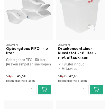
ARAVEN
ARAVEN
Opbergdoos FIFO - 50
Drankencontainer -
liter
kunststof - 18 liter -
met aftapkraan
Opbergdoos FIFO - 50 liter
|Araven simpel en snel kopen
✓ 18 Liter inhoud
voor in de horeca. Overz...
✓ Aftapkraan
✓ 1 Drank
45,50
42,65
53,60
50,35
✓ Handmatig
Beschikbaarheid laden..
Beschikbaarheid laden..