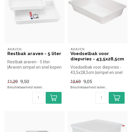
ARAVEN
ARAVEN
Restbak araven - 5 liter
Voedselbak voor
diepvries - 43,5x28,5cm
Restbak araven - 5 liter
|Araven simpel en snel kopen
Voedselbak voor diepvries -
voor in de horeca. Overzic...
43,5x28,5cm |simpel en snel
kopen voor in de horeca....
9,50
9,05
11,20
10,60
Beschikbaarheid laden..
Beschikbaarheid laden..