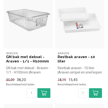
ARAVEN
ARAVEN
GN bak met deksel -
Restbak araven - 10
Araven - 1/1 - H100mm
liter
GN bak met deksel - Araven -
Restbak araven - 10 liter
1/1 - H100mm |Araven
|Araven simpel en snel kopen
simpel en snel kopen voor in
voor in de horeca. Overzi...
38,20
15,45
45,00
18,15
d...
Beschikbaarheid laden..
Beschikbaarheid laden..