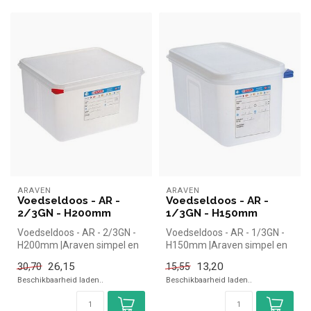
ARAVEN
ARAVEN
Voedseldoos - AR -
Voedseldoos - AR -
2/3GN - H200mm
1/3GN - H150mm
Voedseldoos - AR - 2/3GN -
Voedseldoos - AR - 1/3GN -
H200mm |Araven simpel en
H150mm |Araven simpel en
snel kopen voor in de
snel kopen voor in de
26,15
13,20
30,70
15,55
horeca...
horeca...
Beschikbaarheid laden..
Beschikbaarheid laden..