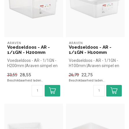
ARAVEN
ARAVEN
Voedseldoos - AR -
Voedseldoos - AR -
1/1GN - H200mm
1/1GN - H100mm
Voedseldoos - AR - 1/1GN -
Voedseldoos - AR - 1/1GN -
H200mm |Araven simpel en
H100mm |Araven simpel en
snel kopen voor in de
snel kopen voor in de
28,55
22,75
33,55
26,70
horeca...
horeca...
Beschikbaarheid laden..
Beschikbaarheid laden..