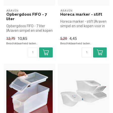
ARAVEN
ARAVEN
Opbergdoos FIFO - 7
Horeca marker - stift
liter
Horeca marker - stift |Araven
Opbergdoos FIFO - 7 liter
simpel en snel kopen voor in
|Araven simpel en snel kopen
de horeca. Overzichte...
voor in de horeca. Overzi...
10,85
4,45
12,75
5,20
Beschikbaarheid laden..
Beschikbaarheid laden..