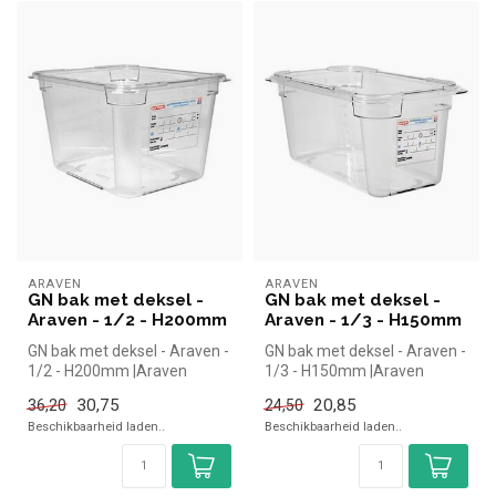
ARAVEN
ARAVEN
GN bak met deksel -
GN bak met deksel -
Araven - 1/2 - H200mm
Araven - 1/3 - H150mm
GN bak met deksel - Araven -
GN bak met deksel - Araven -
1/2 - H200mm |Araven
1/3 - H150mm |Araven
simpel en snel kopen voor in
simpel en snel kopen voor in
30,75
20,85
36,20
24,50
d...
d...
Beschikbaarheid laden..
Beschikbaarheid laden..