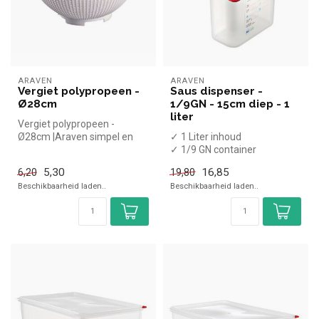
ARAVEN
ARAVEN
Vergiet polypropeen -
Saus dispenser -
Ø28cm
1/9GN - 15cm diep - 1
liter
Vergiet polypropeen -
Ø28cm |Araven simpel en
✓ 1 Liter inhoud
snel kopen voor in de horeca.
✓ 1/9 GN container
Over...
✓ 15cm diep
5,30
16,85
6,20
19,80
Beschikbaarheid laden..
Beschikbaarheid laden..