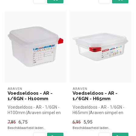
ARAVEN
ARAVEN
Voedseldoos - AR -
Voedseldoos - AR -
1/6GN - H100mm
1/6GN - H65mm
Voedseldoos - AR - 1/6GN -
Voedseldoos - AR - 1/6GN -
H100mm |Araven simpel en
H65mm |Araven simpel en
snel kopen voor in de
snel kopen voor in de
6,75
5,95
7,85
6,95
horeca...
horeca....
Beschikbaarheid laden..
Beschikbaarheid laden..