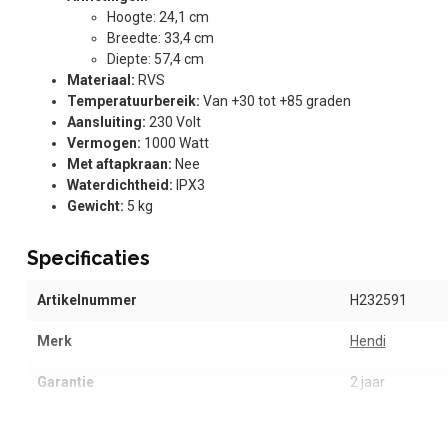
Hoogte: 24,1 cm
Breedte: 33,4 cm
Diepte: 57,4 cm
Materiaal:
RVS
Temperatuurbereik:
Van +30 tot +85 graden
Aansluiting:
230 Volt
Vermogen:
1000 Watt
Met aftapkraan:
Nee
Waterdichtheid:
IPX3
Gewicht:
5 kg
Specificaties
Artikelnummer
H232591
Merk
Hendi
Garantie
2 jaar