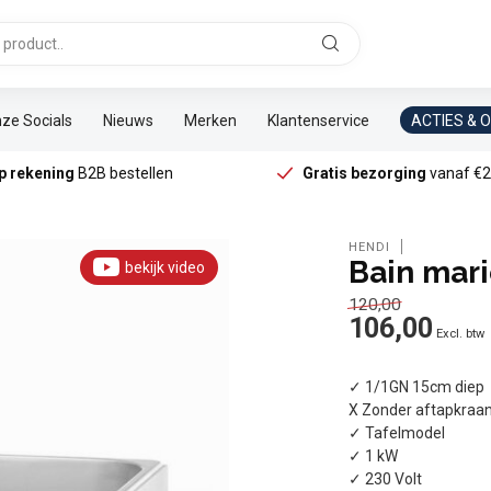
ze Socials
Nieuws
Merken
Klantenservice
ACTIES & 
p rekening
B2B bestellen
Gratis bezorging
vanaf €2
HENDI
Bain mari
bekijk video
120,00
106,00
Excl. btw
✓ 1/1GN 15cm diep
X Zonder aftapkraa
✓ Tafelmodel
✓ 1 kW
✓ 230 Volt