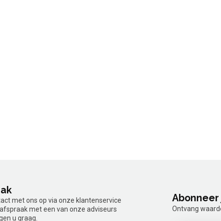
aak
Abonneer 
tact met ons op via onze klantenservice
Ontvang waardev
n afspraak met een van onze adviseurs
gen u graag.