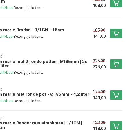
cm
108,00
chikbaar
n marie Bradan - 1/1GN - 15cm
165,00
141,00
chikbaar
DI
325,00
n marie met 2 ronde potten | Ø185mm | 2x
liter
276,00
chikbaar
DI
175,00
n marie met ronde pot - Ø185mm - 4,2 liter
149,00
chikbaar
DI
133,00
n marie Ranger met aftapkraan | 1/1GN |
cm
118,00