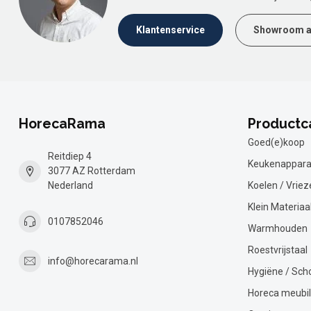
Klantenservice
Showroom a
HorecaRama
Productc
Goed(e)koop
Reitdiep 4
Keukenappara
3077 AZ Rotterdam
Nederland
Koelen / Vriez
Klein Materiaa
0107852046
Warmhouden
Roestvrijstaal
info@horecarama.nl
Hygiëne / Sc
Horeca meubil