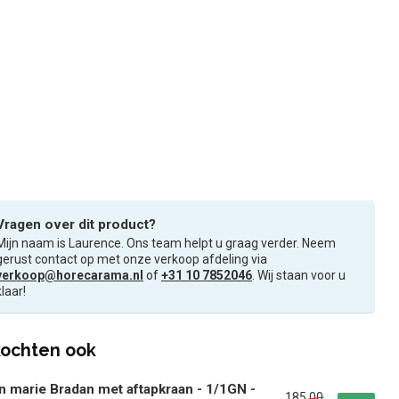
Vragen over dit product?
Mijn naam is Laurence. Ons team helpt u graag verder. Neem
gerust contact op met onze verkoop afdeling via
verkoop@horecarama.nl
of
+31 10 7852046
. Wij staan voor u
klaar!
ochten ook
n marie Bradan met aftapkraan - 1/1GN -
185,00