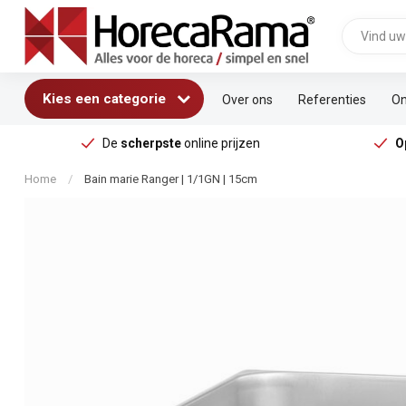
Kies een categorie
Over ons
Referenties
On
De
scherpste
online prijzen
O
Home
/
Bain marie Ranger | 1/1GN | 15cm