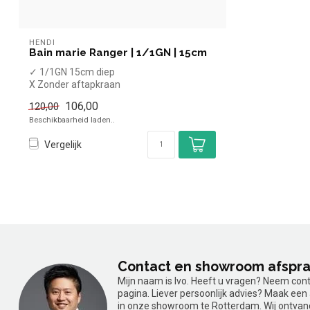
HENDI
Bain marie Ranger | 1/1GN | 15cm
✓ 1/1GN 15cm diep
X Zonder aftapkraan
✓ Tafelmodel
106,00
120,00
✓ 1 kW
Beschikbaarheid laden..
✓ 230 Volt
Vergelijk
Contact en showroom afspr
Mijn naam is Ivo. Heeft u vragen? Neem con
pagina. Liever persoonlijk advies? Maak ee
in onze showroom te Rotterdam. Wij ontvan