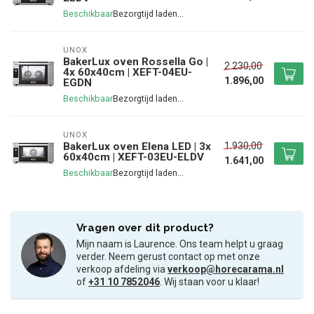
Beschikbaar
UNOX
BakerLux oven Rossella Go |
2.230,00
4x 60x40cm | XEFT-04EU-
1.896,00
EGDN
Beschikbaar
UNOX
1.930,00
BakerLux oven Elena LED | 3x
60x40cm | XEFT-03EU-ELDV
1.641,00
Beschikbaar
Vragen over dit product?
Mijn naam is Laurence. Ons team helpt u graag
verder. Neem gerust contact op met onze
verkoop afdeling via
verkoop@horecarama.nl
of
+31 10 7852046
. Wij staan voor u klaar!