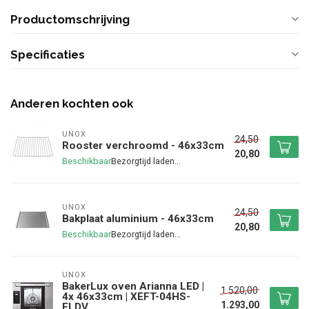
Productomschrijving
Specificaties
Anderen kochten ook
UNOX
24,50
Rooster verchroomd - 46x33cm
20,80
Beschikbaar
UNOX
24,50
Bakplaat aluminium - 46x33cm
20,80
Beschikbaar
UNOX
BakerLux oven Arianna LED |
1.520,00
4x 46x33cm | XEFT-04HS-
1.293,00
ELDV