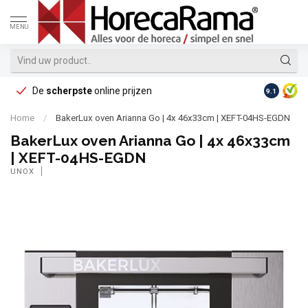
MENU
De
scherpste
online prijzen
Op reke
9.1
Home
/
BakerLux oven Arianna Go | 4x 46x33cm | XEFT-04HS-EGDN
BakerLux oven Arianna Go | 4x 46x33cm
| XEFT-04HS-EGDN
UNOX