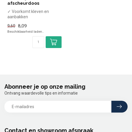
afscheurdoos
✓ Voorkomt kleven en
aanbakken
✓ Zonder PFAS
8,09
9,60
✓ Inclusief handige
Beschikbaarheid laden..
afscheurdoos
Abonneer je op onze mailing
Ontvang waardevolle tips en informatie
Contact en showroom afspraak