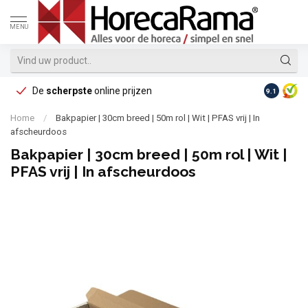
MENU
De
scherpste
online prijzen
Op reke
9.1
Home
/
Bakpapier | 30cm breed | 50m rol | Wit | PFAS vrij | In
afscheurdoos
Bakpapier | 30cm breed | 50m rol | Wit |
PFAS vrij | In afscheurdoos