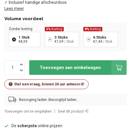
✓ Inclusief handige afscheurdoos
Lees meer
.
Volume voordeel
Zonder korting
5%
Korting
8%
Korting
1 Stuk
3 Stuks
6 Stuks
€8,09
€7,69
/ Stuk
€7,44
/ Stuk
Toevoegen aan winkelwagen
Stel een vraag, binnen 24 uur antwoord!
Bezorging laden..
Toevoegen om te vergelijken
Deel dit product
De
scherpste
online prijzen