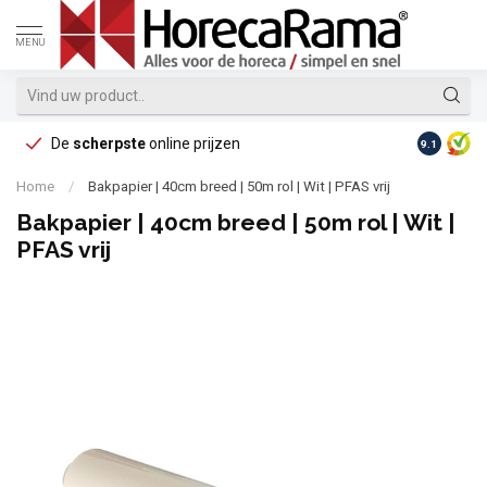
MENU
De
scherpste
online prijzen
Op reke
9.1
Home
/
Bakpapier | 40cm breed | 50m rol | Wit | PFAS vrij
Bakpapier | 40cm breed | 50m rol | Wit |
PFAS vrij