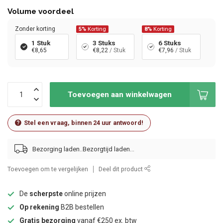
Volume voordeel
Zonder korting
5%
Korting
8%
Korting
1 Stuk
3 Stuks
6 Stuks
€8,65
€8,22
/ Stuk
€7,96
/ Stuk
Toevoegen aan winkelwagen
Stel een vraag, binnen 24 uur antwoord!
Bezorging laden..
Toevoegen om te vergelijken
Deel dit product
De
scherpste
online prijzen
Op rekening
B2B bestellen
Gratis bezorging
vanaf €250 ex. btw