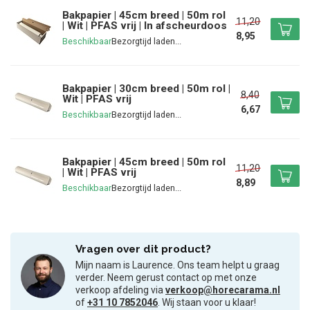
Bakpapier | 45cm breed | 50m rol
11,20
| Wit | PFAS vrij | In afscheurdoos
8,95
Beschikbaar
Bakpapier | 30cm breed | 50m rol |
8,40
Wit | PFAS vrij
6,67
Beschikbaar
Bakpapier | 45cm breed | 50m rol
11,20
| Wit | PFAS vrij
8,89
Beschikbaar
Vragen over dit product?
Mijn naam is Laurence. Ons team helpt u graag
verder. Neem gerust contact op met onze
verkoop afdeling via
verkoop@horecarama.nl
of
+31 10 7852046
. Wij staan voor u klaar!