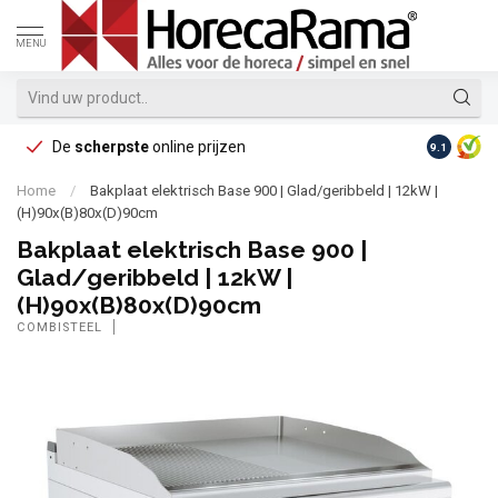
MENU
De
scherpste
online prijzen
Op reke
9.1
Home
/
Bakplaat elektrisch Base 900 | Glad/geribbeld | 12kW |
(H)90x(B)80x(D)90cm
Bakplaat elektrisch Base 900 |
Glad/geribbeld | 12kW |
(H)90x(B)80x(D)90cm
COMBISTEEL