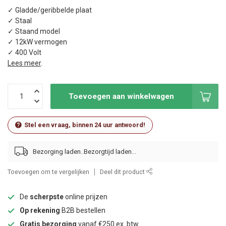
✓ Gladde/geribbelde plaat
✓ Staal
✓ Staand model
✓ 12kW vermogen
✓ 400 Volt
Lees meer
.
Toevoegen aan winkelwagen
Stel een vraag, binnen 24 uur antwoord!
Bezorging laden..
Toevoegen om te vergelijken
Deel dit product
De
scherpste
online prijzen
Op rekening
B2B bestellen
Gratis bezorging
vanaf €250 ex. btw