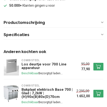
50.000+
Klanten gingen u voor
Productomschrijving
Specificaties
Anderen kochten ook
COMBISTEEL
95,00
Los deurtje voor 700 Line
apparatuur
77,90
Beschikbaar
COMBISTEEL
Bakplaat elektrisch Base 700 |
2.295,00
Glad | 7,2kW |
1.652,00
(H)90x(B)80x(D)70cm
Beschikbaar