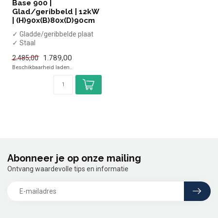
Base 900 |
Glad/geribbeld | 12kW
| (H)90x(B)80x(D)90cm
✓ Gladde/geribbelde plaat
✓ Staal
✓ Staand model
1.789,00
2.485,00
✓ 12kW vermogen
Beschikbaarheid laden..
✓ 400 Volt
Abonneer je op onze mailing
Ontvang waardevolle tips en informatie