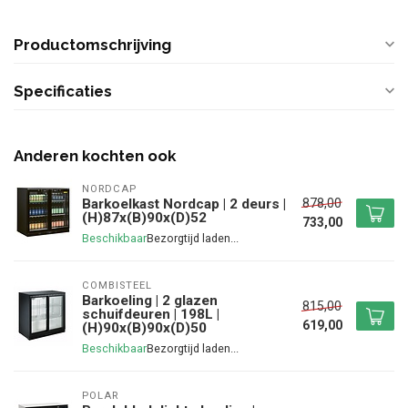
Productomschrijving
Specificaties
Anderen kochten ook
NORDCAP
878,00
Barkoelkast Nordcap | 2 deurs |
(H)87x(B)90x(D)52
733,00
Beschikbaar
COMBISTEEL
Barkoeling | 2 glazen
815,00
schuifdeuren | 198L |
619,00
(H)90x(B)90x(D)50
Beschikbaar
POLAR