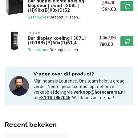
Bar dubbel dichte koeling |
685,00
klapdeur | zwart | 208L |
594,00
(H)90x(B)90x(D)52
Beschikbaar
POLAR
1.067,00
Bar display koeling | 307L |
(H)188x(B)60x(D)51,4
780,00
Beschikbaar
Vragen over dit product?
Mijn naam is Laurence. Ons team helpt u graag
verder. Neem gerust contact op met onze
verkoop afdeling via
verkoop@horecarama.nl
of
+31 10 7852046
. Wij staan voor u klaar!
Recent bekeken