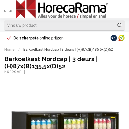
MENU
De
scherpste
online prijzen
Op reke
9.1
Home
/
Barkoelkast Nordcap | 3 deurs | (H)87x(B)135,5x(D)52
Barkoelkast Nordcap | 3 deurs |
(H)87x(B)135,5x(D)52
NORDCAP