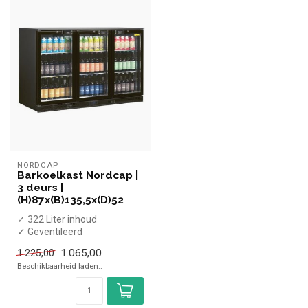
NORDCAP
Barkoelkast Nordcap |
3 deurs |
(H)87x(B)135,5x(D)52
✓ 322 Liter inhoud
✓ Geventileerd
✓ 3 Glazen deuren
1.065,00
1.225,00
✓ 1355 x 520 x 870 mm
Beschikbaarheid laden..
✓ ...