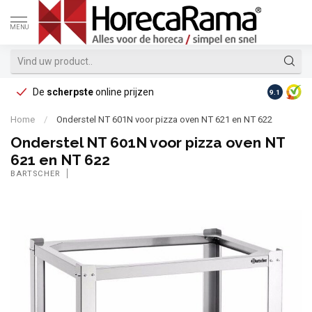
MENU
De
scherpste
online prijzen
Op reke
9.1
Home
/
Onderstel NT 601N voor pizza oven NT 621 en NT 622
Onderstel NT 601N voor pizza oven NT
621 en NT 622
BARTSCHER