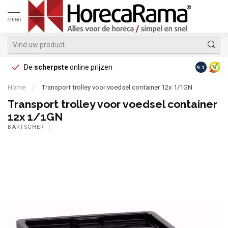
MENU
De
scherpste
online prijzen
Op reke
9.1
Home
/
Transport trolley voor voedsel container 12x 1/1GN
Transport trolley voor voedsel container
12x 1/1GN
BARTSCHER