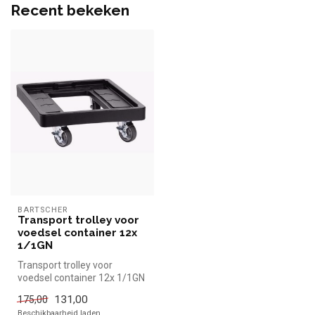
Recent bekeken
BARTSCHER
Transport trolley voor
voedsel container 12x
1/1GN
Transport trolley voor
voedsel container 12x 1/1GN
|Bartscher simpel en snel
131,00
175,00
kop...
Beschikbaarheid laden..