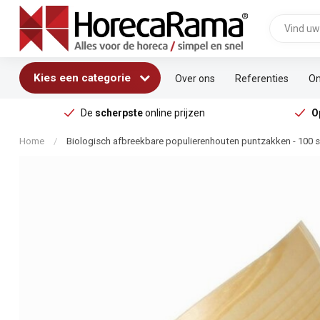
Kies een categorie
Over ons
Referenties
On
De
scherpste
online prijzen
O
Home
/
Biologisch afbreekbare populierenhouten puntzakken - 100 