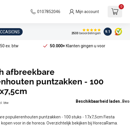
0
0107852046
Mijn account
OCCASIONS
9.1
2533
beoordelingen
50 ex. btw
50.000+
Klanten gingen u voor
ch afbreekbare
enhouten puntzakken - 100
7x7,5cm
Beschikbaarheid laden..
l. btw
are populierenhouten puntzakken - 100 stuks - 17x7,5cm Fiesta
 kopen voor in de horeca. Overzichtelijk bekijken bij HorecaRama.