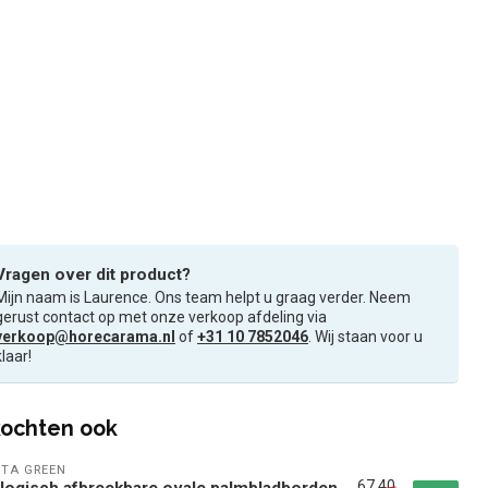
Vragen over dit product?
Mijn naam is Laurence. Ons team helpt u graag verder. Neem
gerust contact op met onze verkoop afdeling via
verkoop@horecarama.nl
of
+31 10 7852046
. Wij staan voor u
klaar!
ochten ook
STA GREEN
67,40
logisch afbreekbare ovale palmbladborden