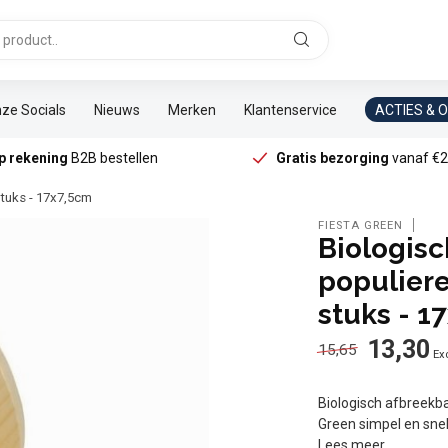
ze Socials
Nieuws
Merken
Klantenservice
ACTIES & 
p rekening
B2B bestellen
Gratis bezorging
vanaf €2
stuks - 17x7,5cm
FIESTA GREEN
Biologis
populier
stuks - 1
13,30
15,65
Exc
Biologisch afbreekb
Green simpel en snel
Lees meer
.