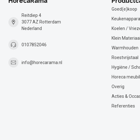
HorecaRama
Productc
Goed(e)koop
Reitdiep 4
Keukenappara
3077 AZ Rotterdam
Nederland
Koelen / Vriez
Klein Materiaa
0107852046
Warmhouden
Roestvrijstaal
info@horecarama.nl
Hygiëne / Sc
Horeca meubil
Overig
Acties & Occa
Referenties