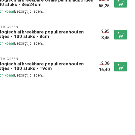
00 stuks - 36x24cm
55,25
chikbaar
STA GREEN
9,95
logisch afbreekbare populierenhouten
tjes - 100 stuks - 8cm
8,45
chikbaar
STA GREEN
19,30
logisch afbreekbare populierenhouten
tjes - 100 stuks - 19cm
16,40
chikbaar