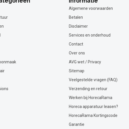
ategorieën
Informatie
Algemene voorwaarden
tuur
Betalen
en
Disclaimer
l
Services en onderhoud
Contact
Over ons
hoonmaak
AVG wet / Privacy
air
Sitemap
Veelgestelde vragen (FAQ)
sions
Verzending en retour
Werken bij HorecaRama
Horeca apparatuur leasen?
HorecaRama Kortingscode
Garantie