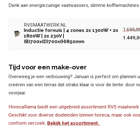
Denk aan energiezuinige vaatwassers, slimme koffiemachines o
RVSMAATWERK.NL
1.695,0
Inductie fornuis | 4 zones 2x 1300W + 2x
1800W | 2x 230V |
1.449,0
(B)700x(D)700x(H)850mm
Tijd voor een make-over
Overweeg je een verbouwing? Januari is perfect om plannen uit
creëren van een terras dat straks klaar is voor de lente: door n
voorjaar.
HorecaRama biedt een uitgebreid assortiment RVS maatwerk art
Geschikt voor diverse doeleinden binnen horeca, maar ook vo
conform verzoek
.
Bekijk het assortiment.