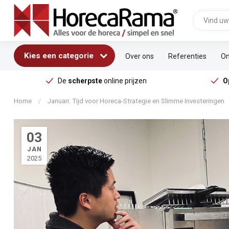
Kies een categorie
Over ons
Referenties
On
De
scherpste
online prijzen
O
Home
/
Januari: Tijd voor Horeca-Strategie en Slimme Investeringen
03
JAN
2025