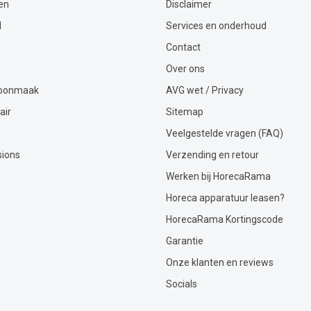
en
Disclaimer
l
Services en onderhoud
Contact
Over ons
hoonmaak
AVG wet / Privacy
air
Sitemap
Veelgestelde vragen (FAQ)
sions
Verzending en retour
Werken bij HorecaRama
Horeca apparatuur leasen?
HorecaRama Kortingscode
Garantie
Onze klanten en reviews
Socials