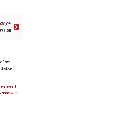
970,00
975,00
of het
t drukke
, en meer!
VS maatwerk