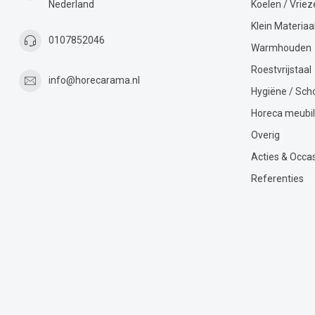
Nederland
Koelen / Vriez
Klein Materiaa
0107852046
Warmhouden
Roestvrijstaal
info@horecarama.nl
Hygiëne / Sc
Horeca meubil
Overig
Acties & Occa
Referenties