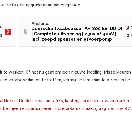
f zelfs een upgrade naar inductieplaten.
Aristarco
0
4.
Doorschuifvaatwasser AH 800 ESI DD DP
| Complete uitvoering | 230V of 400V |
0
3.
Incl. zeepdispenser en afvoerpomp
 te werken. Of het nu gaat om een nieuwe indeling, frisse kleuren 
u de voorbereidingen te treffen, vermijd je last-minute stress in he
ikelen. Denk hierbij aan tafels, kasten, spoeltafels, wandplanken
or bedrijven en particulieren. HorecaRama maakt graag voor uw R