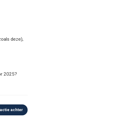
zoals deze),
oor 2025?
actie achter