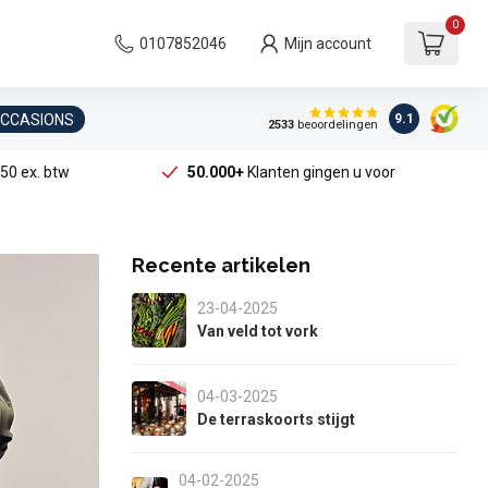
0
0107852046
Mijn account
OCCASIONS
9.1
2533
beoordelingen
50 ex. btw
50.000+
Klanten gingen u voor
Recente artikelen
23-04-2025
Van veld tot vork
04-03-2025
De terraskoorts stijgt
04-02-2025