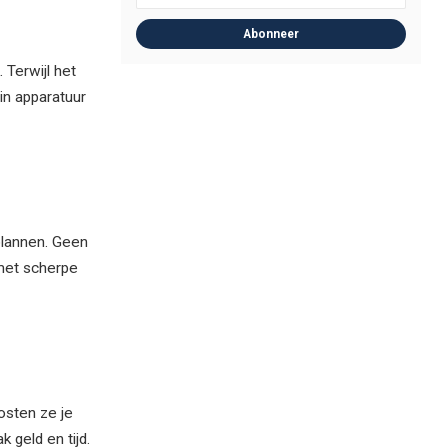
Abonneer
 Terwijl het
in apparatuur
plannen. Geen
 met scherpe
kosten ze je
 geld en tijd.