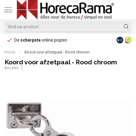
MENU
De
scherpste
online prijzen
Op reke
9.1
Home
/
Koord voor afzetpaal - Rood chroom
Koord voor afzetpaal - Rood chroom
BOLERO