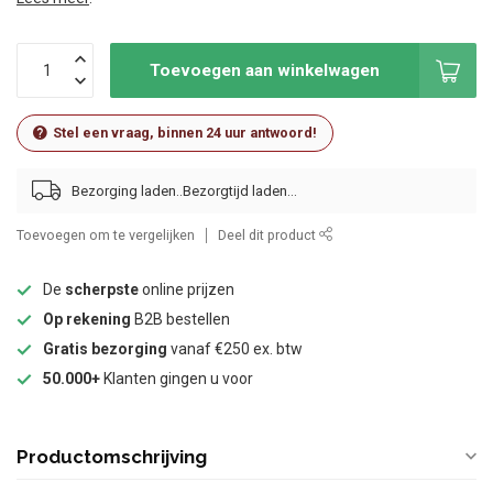
Toevoegen aan winkelwagen
Stel een vraag, binnen 24 uur antwoord!
Bezorging laden..
Toevoegen om te vergelijken
Deel dit product
De
scherpste
online prijzen
Op rekening
B2B bestellen
Gratis bezorging
vanaf €250 ex. btw
50.000+
Klanten gingen u voor
Productomschrijving