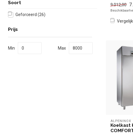
vriezen -22 
Soort
7
9.012,00
✓ G...
Beschikbaarhei
Geforceerd
(26)
Vergelijk
Prijs
Min
Max
ALPENINOX
Koelkast 
COMFORT 