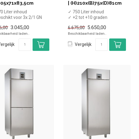
205x71x83,5cm
| (H)210x(B)75x(D)81cm
0 Liter inhoud
✓ 750 Liter inhoud
schikt voor 3x 2/1 GN
✓ +2 tot +10 graden
ters
✓ Geforceerd
3.045,00
5.650,00
6,00
6.675,00
2 tot -15 graden
✓ Breedte 75 cm, diepte 8...
ikbaarheid laden..
Beschikbaarheid laden..
ergelijk
Vergelijk