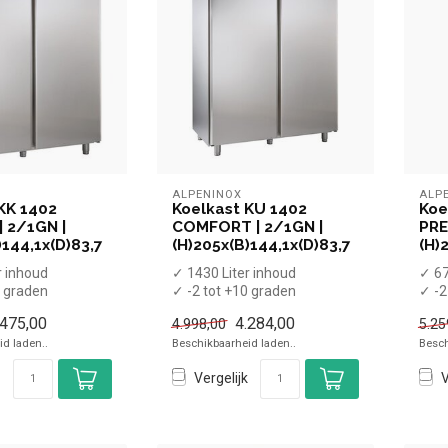
ALPENINOX
ALP
KK 1402
Koelkast KU 1402
Koe
 2/1GN |
COMFORT | 2/1GN |
PRE
)144,1x(D)83,7
(H)205x(B)144,1x(D)83,7
(H)
r inhoud
✓ 1430 Liter inhoud
✓ 67
0 graden
✓ -2 tot +10 graden
✓ -2
rd
✓ Geforceerd
✓ Ge
.475,00
4.284,00
4.998,00
5.25
4,1 cm, diep...
✓ Breedte 144,1 cm, diep...
✓ Br
d laden..
Beschikbaarheid laden..
Besch
Vergelijk
V