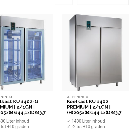
ENINOX
ALPENINOX
lkast KU 1402-G
Koelkast KU 1402
MIUM | 2/1GN |
PREMIUM | 2/1GN |
205x(B)144,1x(D)83,7
(H)205x(B)144,1x(D)83,7
30 Liter inhoud
✓ 1430 Liter inhoud
 tot +10 graden
✓ -2 tot +10 graden
forceerd
✓ Geforceerd