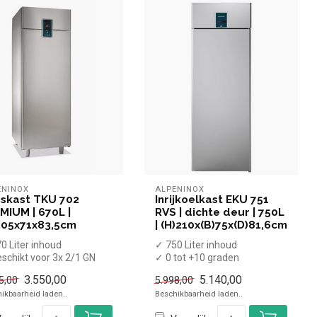
ENINOX
ALPENINOX
eskast TKU 702
Inrijkoelkast EKU 751
MIUM | 670L |
RVS | dichte deur | 750L
205x71x83,5cm
| (H)210x(B)75x(D)81,6cm
0 Liter inhoud
✓ 750 Liter inhoud
schikt voor 3x 2/1 GN
✓ 0 tot +10 graden
ters
✓ Geforceerd
3.550,00
5.140,00
5,00
5.998,00
2 tot -15 graden
✓ Breedte 75 cm, diepte 81...
ikbaarheid laden..
Beschikbaarheid laden..