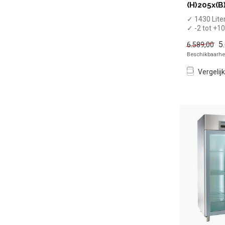
(H)205x(B
✓ 1430 Lite
✓ -2 tot +1
✓ Geforcee
5
6.589,00
✓ Breedte 14
Beschikbaarhei
Vergelijk