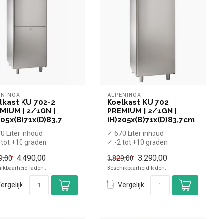
ENINOX
ALPENINOX
lkast KU 702-2
Koelkast KU 702
MIUM | 2/1GN |
PREMIUM | 2/1GN |
205x(B)71x(D)83,7
(H)205x(B)71x(D)83,7cm
0 Liter inhoud
✓ 670 Liter inhoud
 tot +10 graden
✓ -2 tot +10 graden
forceerd
✓ Geforceerd
4.490,00
3.290,00
9,00
3.829,00
eedte 71 cm, diepte 8...
✓ Breedte 71 cm, diepte 8...
ikbaarheid laden..
Beschikbaarheid laden..
ergelijk
Vergelijk