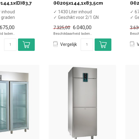
)144,1x(D)83,7
(H)205x144,1x83,5cm
(H)
r inhoud
✓ 1430 Liter inhoud
✓ 67
0 graden
✓ Geschikt voor 2/1 GN
✓ Ge
rd
roosters
roos
.675,00
6.040,00
7.325,00
3.63
4,1 cm, diep...
✓ -22 tot -15 graden
✓ -2
d laden..
Beschikbaarheid laden..
Besch
✓ Ge...
✓ ...
Vergelijk
V