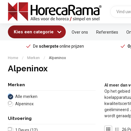
Kies een categorie
Over ons
Referenties
On
De
scherpste
online prijzen
O
Home
/
Merken
/
Alpeninox
Alpeninox
Merken
Al meer dan v
Op het gebied 
Alle merken
koelapparatuu
kwaliteitscert
Alpeninox
geëlimineerd. 
wordt geraadp
Uitvoering
26
P
1 Deurs
(12)