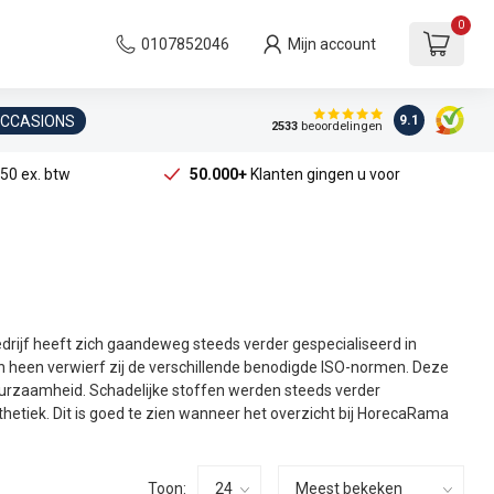
0
0107852046
Mijn account
OCCASIONS
9.1
2533
beoordelingen
50 ex. btw
50.000+
Klanten gingen u voor
bedrijf heeft zich gaandeweg steeds verder gespecialiseerd in
n heen verwierf zij de verschillende benodigde ISO-normen. Deze
duurzaamheid. Schadelijke stoffen werden steeds verder
thetiek. Dit is goed te zien wanneer het overzicht bij HorecaRama
Toon: