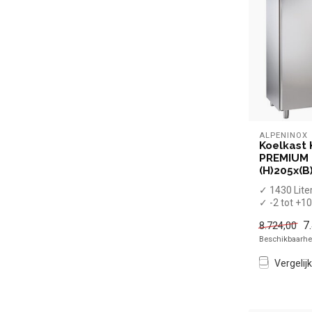
ALPENINOX
Koelkast 
PREMIUM |
(H)205x(B
✓ 1430 Lite
✓ -2 tot +1
✓ Geforcee
7
8.724,00
✓ Breedte 14
Beschikbaarhei
Vergelijk