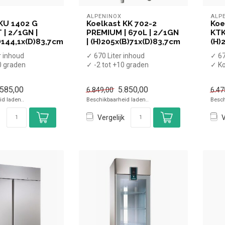
ALPENINOX
ALP
KU 1402 G
Koelkast KK 702-2
Koe
| 2/1GN |
PREMIUM | 670L | 2/1GN
KTK
)144,1x(D)83,7cm
| (H)205x(B)71x(D)83,7cm
(H)
r inhoud
✓ 670 Liter inhoud
✓ 67
0 graden
✓ -2 tot +10 graden
✓ Ko
rd
✓ Geforceerd
vrie
4,1 cm, diep...
✓ Breedte 71 cm, diepte 8...
✓ Ge
.585,00
5.850,00
6.849,00
6.47
d laden..
Beschikbaarheid laden..
Besch
Vergelijk
V