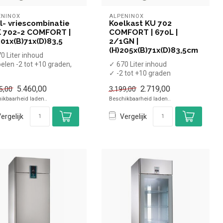
ENINOX
ALPENINOX
l- vriescombinatie
Koelkast KU 702
 702-2 COMFORT |
COMFORT | 670L |
201x(B)71x(D)83,5
2/1GN |
(H)205x(B)71x(D)83,5cm
0 Liter inhoud
elen -2 tot +10 graden,
✓ 670 Liter inhoud
zen -22 tot -15 graden
✓ -2 tot +10 graden
...
✓ Geforceerd
5.460,00
2.719,00
5,00
3.199,00
✓ Breedte 71 cm, diepte 8...
ikbaarheid laden..
Beschikbaarheid laden..
ergelijk
Vergelijk