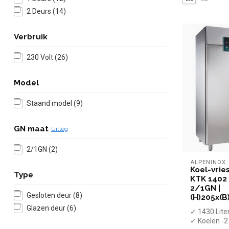
2 Deurs
(14)
Verbruik
230 Volt
(26)
Model
Staand model
(9)
GN maat
Uitleg
2/1GN
(2)
ALPENINOX
Koel-vrie
Type
KTK 1402
2/1GN |
Gesloten deur
(8)
(H)205x(B
Glazen deur
(6)
✓ 1430 Lite
✓ Koelen -2