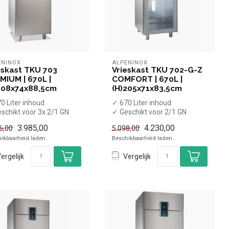
ENINOX
ALPENINOX
eskast TKU 703
Vrieskast TKU 702-G-Z
MIUM | 670L |
COMFORT | 670L |
208x74x88,5cm
(H)205x71x83,5cm
0 Liter inhoud
✓ 670 Liter inhoud
schikt voor 3x 2/1 GN
✓ Geschikt voor 2/1 GN
ters
roosters
3.985,00
4.230,00
6,00
5.098,00
2 tot -15 graden
✓ -20 tot -15 graden
ikbaarheid laden..
Beschikbaarheid laden..
✓ Gef...
ergelijk
Vergelijk