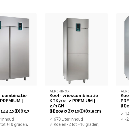
ALPENINOX
ALP
s combinatie
Koel- vriescombinatie
Koe
 PREMIUM |
KTK702-2 PREMIUM |
PRE
2/1GN |
(H)
)144,1x(D)83,7
(H)205x(B)71x(D)83,5cm
✓ 14
r inhoud
✓ 670 Liter inhoud
✓ -2
 tot +10 graden,
✓ Koelen -2 tot +10 graden,
✓ Ge