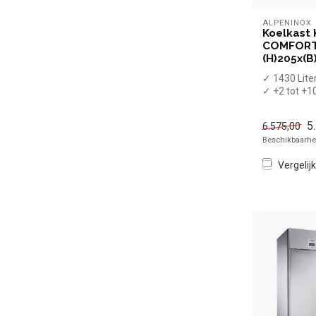
ALPENINOX
Koelkast 
COMFORT 
(H)205x(B
✓ 1430 Lite
✓ +2 tot +1
✓ Geforcee
✓ Breedte 14
5
6.575,00
Beschikbaarhei
Vergelijk