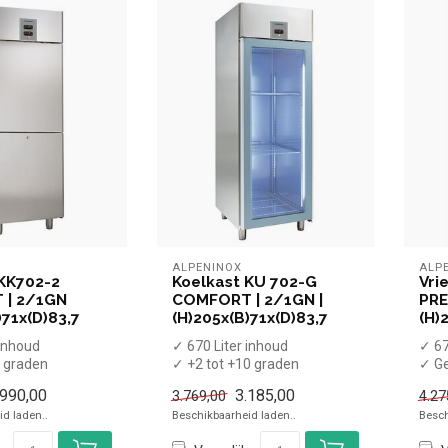
ALPENINOX
ALP
 KK702-2
Koelkast KU 702-G
Vri
 | 2/1GN
COMFORT | 2/1GN |
PRE
)71x(D)83,7
(H)205x(B)71x(D)83,7
(H)
 inhoud
✓ 670 Liter inhoud
✓ 67
0 graden
✓ +2 tot +10 graden
✓ Ge
rd
✓ Geforceerd
roos
.990,00
3.185,00
3.769,00
4.27
 cm, diepte 8...
✓ Breedte 71 cm, diepte 8...
✓ -2
d laden..
Beschikbaarheid laden..
Besch
✓ ...