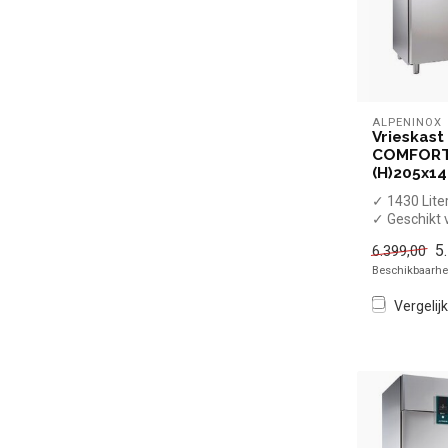
ALPENINOX
Vrieskast
COMFORT 
(H)205x14
✓ 1430 Lite
✓ Geschikt 
roosters
5
6.399,00
✓ -22 tot -
Beschikbaarhei
✓...
Vergelijk