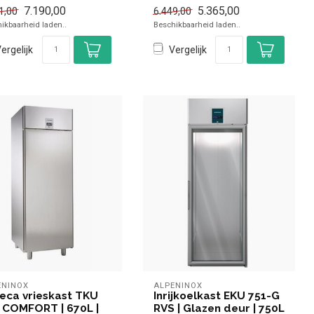
eedte 144,1 cm, diep...
✓ Breedte 144,1 cm, diep...
7.190,00
5.365,00
1,00
6.449,00
ikbaarheid laden..
Beschikbaarheid laden..
ergelijk
Vergelijk
ENINOX
ALPENINOX
eca vrieskast TKU
Inrijkoelkast EKU 751-G
 COMFORT | 670L |
RVS | Glazen deur | 750L