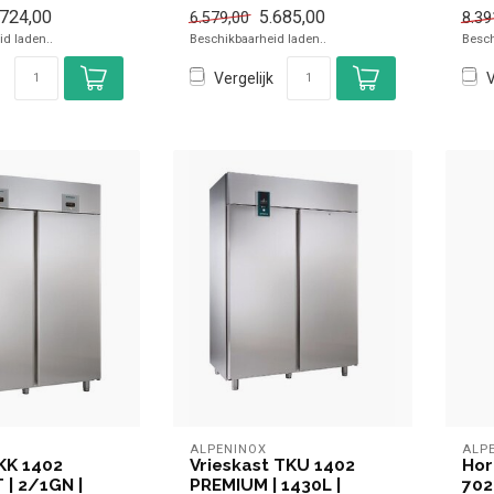
tot -15 graden
vriezen -22 tot -15 graden
✓ Br
.724,00
5.685,00
6.579,00
8.39
✓ Ge...
d laden..
Beschikbaarheid laden..
Besch
Vergelijk
V
ALPENINOX
ALP
KK 1402
Vrieskast TKU 1402
Hor
| 2/1GN |
PREMIUM | 1430L |
702