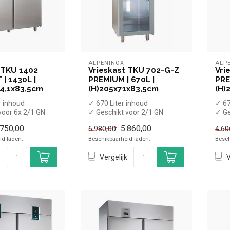
ALPENINOX
ALP
 TKU 1402
Vrieskast TKU 702-G-Z
Vri
| 1430L |
PREMIUM | 670L |
PRE
4,1x83,5cm
(H)205x71x83,5cm
(H)
r inhoud
✓ 670 Liter inhoud
✓ 67
voor 6x 2/1 GN
✓ Geschikt voor 2/1 GN
✓ Ge
roosters
roos
.750,00
5.860,00
6.980,00
4.60
15 graden
✓ -20 tot -15 graden
✓ -2
d laden..
Beschikbaarheid laden..
Besch
✓ Gef...
✓ ...
Vergelijk
V