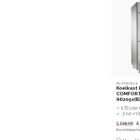
ALPENINOX
Koelkast
COMFORT
(H)205x(B
✓ 670 Liter
✓ -2 tot +1
✓ Geforcee
4
5.598,00
✓ Breedte 71
Beschikbaarhei