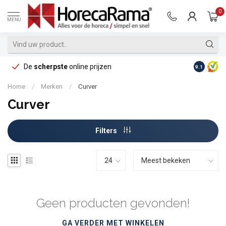
0
MENU
De
scherpste
online prijzen
Op reke
9.1
Home
/
Merken
/
Curver
Curver
Filters
Geen producten gevonden!
GA VERDER MET WINKELEN