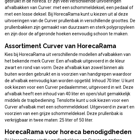
gebruikt in de horeca. Er zijn veel verschillende uitvoeringen
afvalbakken van Curver: met een schommeldeksel, een pedaal of
met een losse deksel. Bij HorecaRama kunt u kiezen uit al deze
uitvoeringen van de Curver prullenbak in verschillende groottes. De
prullenbakken zijn gemaakt van duurzaam en sterk polypropyleen
en zijn door de afgeronde hoeken eenvoudig schoon te maken.
Assortiment Curver van HorecaRama
Kies bij HorecaRama uit verschillende modellen afvalbakken van
het bekende merk Curver. Een afvalbak uitgevoerd in de kleur
zwart en rond van vorm. Deze afvalbak kan zowel binnen als
buiten worden gebruikt en is voorzien van handgrepen waardoor
de afvalbak eenvoudig kan worden opgetild. Inhoud 70 liter. U kunt
ook kiezen voor een Curver pedaalemmer, uitgevoerd in wit. Deze
afvalbak heeft een inhoud van 40 liter en open/sluit gemakkelijk
middels de trapbediening. Tenslotte kunt u ook kiezen voor een
Curver afvalbak met een schommeldeksel. Uitgevoerd in zwart en
voorzien van een grijze schommeldeksel. Deze prullenbak is
verkrijgbaar in twee maten: 25 liter of 50 liter.
HorecaRama voor horeca benodigdheden