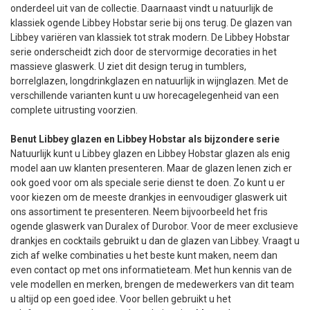
onderdeel uit van de collectie. Daarnaast vindt u natuurlijk de
klassiek ogende Libbey Hobstar serie bij ons terug. De glazen van
Libbey variëren van klassiek tot strak modern. De Libbey Hobstar
serie onderscheidt zich door de stervormige decoraties in het
massieve glaswerk. U ziet dit design terug in tumblers,
borrelglazen, longdrinkglazen en natuurlijk in wijnglazen. Met de
verschillende varianten kunt u uw horecagelegenheid van een
complete uitrusting voorzien.
Benut Libbey glazen en Libbey Hobstar als bijzondere serie
Natuurlijk kunt u Libbey glazen en Libbey Hobstar glazen als enig
model aan uw klanten presenteren. Maar de glazen lenen zich er
ook goed voor om als speciale serie dienst te doen. Zo kunt u er
voor kiezen om de meeste drankjes in eenvoudiger glaswerk uit
ons assortiment te presenteren. Neem bijvoorbeeld het fris
ogende glaswerk van Duralex of Durobor. Voor de meer exclusieve
drankjes en cocktails gebruikt u dan de glazen van Libbey. Vraagt u
zich af welke combinaties u het beste kunt maken, neem dan
even contact op met ons informatieteam. Met hun kennis van de
vele modellen en merken, brengen de medewerkers van dit team
u altijd op een goed idee. Voor bellen gebruikt u het