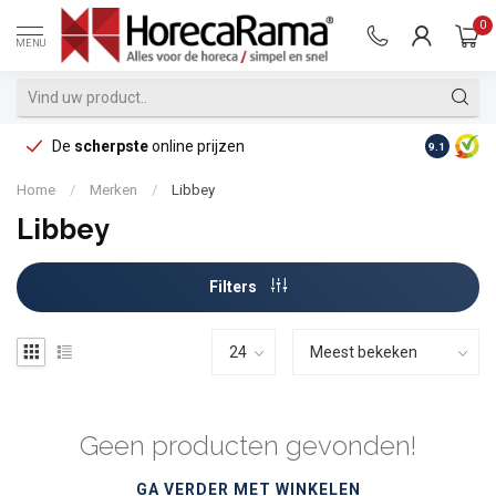
0
MENU
De
scherpste
online prijzen
Op reke
9.1
Home
/
Merken
/
Libbey
Libbey
Filters
Geen producten gevonden!
GA VERDER MET WINKELEN