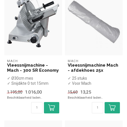
MACH
MACH
Vleessnijmachine -
Vleessnijmachine Mach
Mach - 300 SR Economy
- afdekhoes 25x
✓ Ø30cm mes
✓ 25 stuks
✓ Snijdikte 0 tot 15mm
✓ Voor Mach
✓ 1 Glad mes
vleessnijmachines
1.016,00
13,25
1.195,00
15,60
✓ Schuin model
Beschikbaarheid laden..
Beschikbaarheid laden..
✓ 245 Watt
✓...