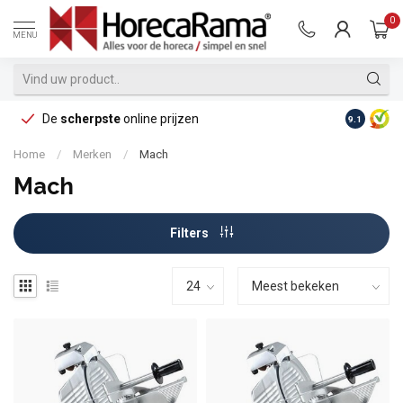
0
MENU
De
scherpste
online prijzen
Op reke
9.1
Home
/
Merken
/
Mach
Mach
Filters