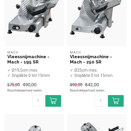
MACH
MACH
Vleessnijmachine -
Vleessnijmachine -
Mach - 195 SR
Mach - 250 SR
✓ Ø19,5cm mes
✓ Ø25cm mes
✓ Snijdikte 0 tot 15mm
✓ Snijdikte 0 tot 15mm
✓ 1 Glad mes
✓ 1 Glad mes
490,00
842,00
575,00
990,00
✓ Schuin model
✓ Schuin model
Beschikbaarheid laden..
Beschikbaarheid laden..
✓ 132 Watt
✓ 245 Watt
...
✓...