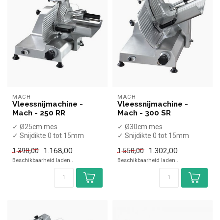
MACH
MACH
Vleessnijmachine -
Vleessnijmachine -
Mach - 250 RR
Mach - 300 SR
✓ Ø25cm mes
✓ Ø30cm mes
✓ Snijdikte 0 tot 15mm
✓ Snijdikte 0 tot 15mm
✓ 1 Glad mes
✓ 1 Glad mes
1.168,00
1.302,00
1.390,00
1.550,00
✓ Recht model
✓ Schuin model
Beschikbaarheid laden..
Beschikbaarheid laden..
✓ 260 Watt
✓ 300 Watt
✓ ...
✓...