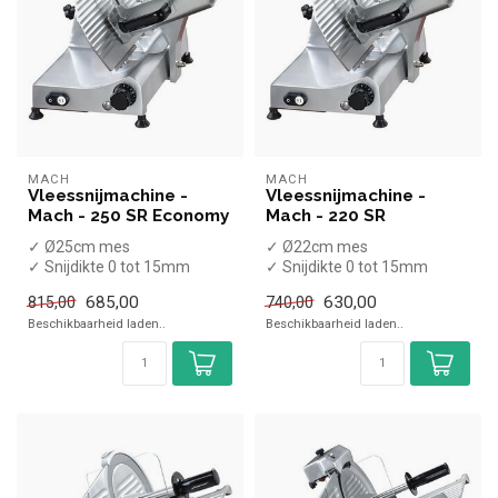
MACH
MACH
Vleessnijmachine -
Vleessnijmachine -
Mach - 250 SR Economy
Mach - 220 SR
✓ Ø25cm mes
✓ Ø22cm mes
✓ Snijdikte 0 tot 15mm
✓ Snijdikte 0 tot 15mm
✓ 1 Glad mes
✓ 1 Glad mes
685,00
630,00
815,00
740,00
✓ Schuin model
✓ Schuin model
Beschikbaarheid laden..
Beschikbaarheid laden..
✓ 185 Watt
✓ 140 Watt
✓...
✓...