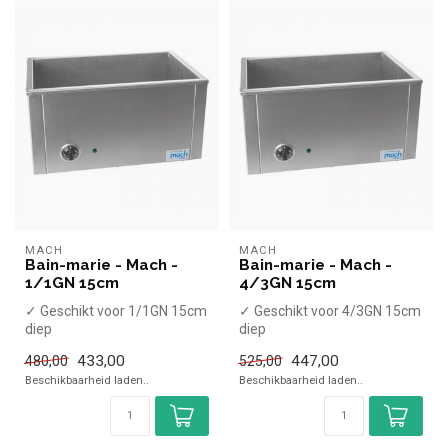
MACH
MACH
Bain-marie - Mach -
Bain-marie - Mach -
1/1GN 15cm
4/3GN 15cm
✓ Geschikt voor 1/1GN 15cm
✓ Geschikt voor 4/3GN 15cm
diep
diep
x Zonder aftapkraan
x Zonder aftapkraan
433,00
447,00
480,00
525,00
✓ Tafelmodel
✓ Tafelmodel
Beschikbaarheid laden..
Beschikbaarheid laden..
✓ 2 kW
✓ 2 kW
✓ 23...
✓ 23...