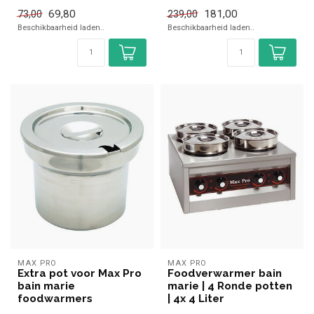
✓ Tafelmodel
69,80
181,00
73,00
239,00
✓ 230 Volt, 250 Watt
Beschikbaarheid laden..
Beschikbaarheid laden..
MAX PRO
MAX PRO
Extra pot voor Max Pro
Foodverwarmer bain
bain marie
marie | 4 Ronde potten
foodwarmers
| 4x 4 Liter