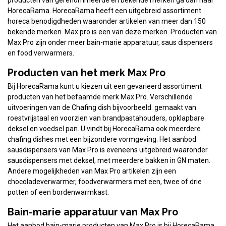
producten van gerenommeerde en bekende merken ga dan naar
HorecaRama. HorecaRama heeft een uitgebreid assortiment
horeca benodigdheden waaronder artikelen van meer dan 150
bekende merken. Max pro is een van deze merken. Producten van
Max Pro zijn onder meer bain-marie apparatuur, saus dispensers
en food verwarmers.
Producten van het merk Max Pro
Bij HorecaRama kunt u kiezen uit een gevarieerd assortiment
producten van het befaamde merk Max Pro. Verschillende
uitvoeringen van de Chafing dish bijvoorbeeld: gemaakt van
roestvrijstaal en voorzien van brandpastahouders, opklapbare
deksel en voedsel pan. U vindt bij HorecaRama ook meerdere
chafing dishes met een bijzondere vormgeving. Het aanbod
sausdispensers van Max Pro is eveneens uitgebreid waaronder
sausdispensers met deksel, met meerdere bakken in GN maten.
Andere mogelijkheden van Max Pro artikelen zijn een
chocoladeverwarmer, foodverwarmers met een, twee of drie
potten of een bordenwarmkast.
Bain-marie apparatuur van Max Pro
Het aanbod bain-marie producten van Max Pro is bij HorecaRama