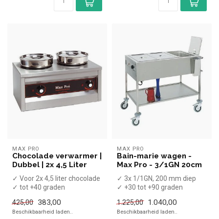
MAX PRO
MAX PRO
Chocolade verwarmer |
Bain-marie wagen -
Dubbel | 2x 4,5 Liter
Max Pro - 3/1GN 20cm
✓ Voor 2x 4,5 liter chocolade
✓ 3x 1/1GN, 200 mm diep
✓ tot +40 graden
✓ +30 tot +90 graden
✓ Tafelmodel
x Zonder GN bakken
383,00
1.040,00
425,00
1.225,00
✓ 230 Volt, 500 W...
✓ Breedte 67,...
Beschikbaarheid laden..
Beschikbaarheid laden..