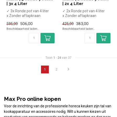
| 3x 4 Liter
| 2x 4 Liter
✓ 3x Ronde pot van 4 liter
✓ 2x Ronde pot van 4 liter
x Zonder aftapkraan
x Zonder aftapkraan
✓ Tafelmodel
✓ Tafelmodel
506,00
383,00
595,00
425,00
✓ 750 Watt
✓ 500 Watt
Beschikbaarheid laden..
Beschikbaarheid laden..
✓ 230...
✓ 230...
Toon
1
-
24
van 37
1
2
Max Pro online kopen
Voor de inrichting van de professionele horeca keuken zijn tal van
kookapparatuur en accessoires nodig. Wilt u kunnen kiezen uit