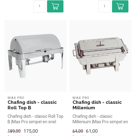
MAX PRO
MAX PRO
Chafing dish - classic
Chafing dish - classic
Roll Top B
Millenium
Chafing dish - classic Roll Top
Chafing dish - classic
B |Max Pro simpel en snel
Millenium |Max Pro simpel en
kopen voor in de horec...
snel kopen voor in de
175,00
61,00
189,00
64,00
horeca...