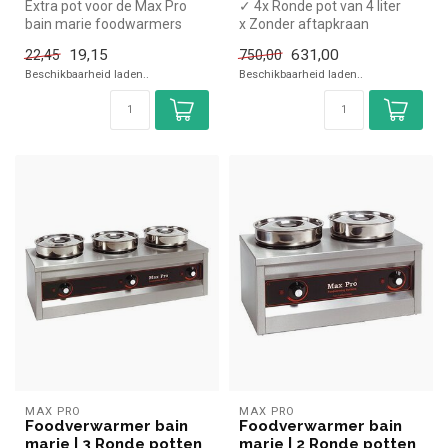
Extra pot voor de Max Pro
✓ 4x Ronde pot van 4 liter
bain marie foodwarmers
x Zonder aftapkraan
✓ Tafelmodel
19,15
631,00
22,45
750,00
✓ 1000 Watt
Beschikbaarheid laden..
Beschikbaarheid laden..
✓ 23...
MAX PRO
MAX PRO
Foodverwarmer bain
Foodverwarmer bain
marie | 3 Ronde potten
marie | 2 Ronde potten