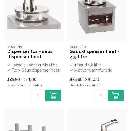
MAX PRO
MAX PRO
Dispenser los - saus
Saus dispenser heet -
dispenser heet
4,5 liter
✓ Losse dispenser Max Pro
✓ Inhoud 4,5 liter
✓ T.b.v. Saus dispenser heet
✓ Met verwarmfunctie
✓ (H)43x(B)26,3x(D)29cm
171,00
392,00
185,00
435,00
Beschikbaarheid laden..
Beschikbaarheid laden..