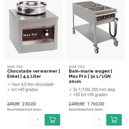
MAX PRO
MAX PRO
Chocolade verwarmer |
Bain-marie wagen |
Enkel | 4,5 Liter
Max Pro | 3x 1/1GN
20cm
✓ Voor 4,5 liter chocolade
✓ tot +40 graden
✓ 3x 1/1GN, 200 mm diep
✓ Tafelmodel
✓ +30 tot +90 graden
✓ 230 Volt, 250 Watt
x Zonder GN bakken
230,00
1.760,00
249,00
2.095,00
✓ Breedte 60 ...
Beschikbaarheid laden..
Beschikbaarheid laden..