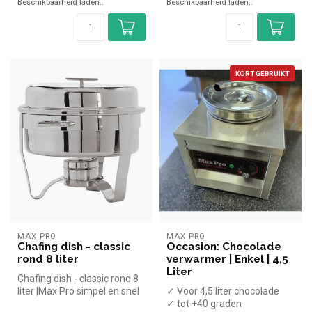
Beschikbaarheid laden..
Beschikbaarheid laden..
KORT GEBRUIKT
MAX PRO
MAX PRO
Chafing dish - classic
Occasion: Chocolade
rond 8 liter
verwarmer | Enkel | 4,5
Liter
Chafing dish - classic rond 8
liter |Max Pro simpel en snel
✓ Voor 4,5 liter chocolade
kopen voor in de hor...
✓ tot +40 graden