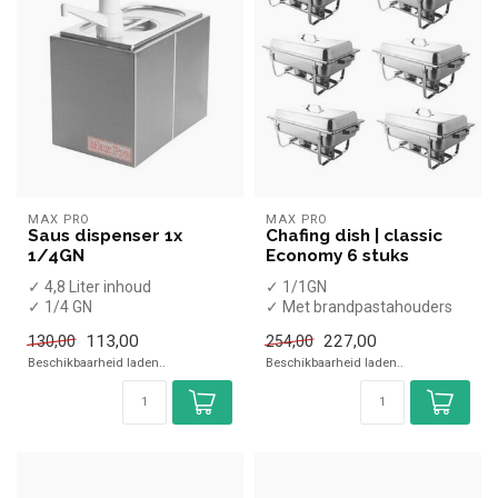
MAX PRO
MAX PRO
Saus dispenser 1x
Chafing dish | classic
1/4GN
Economy 6 stuks
✓ 4,8 Liter inhoud
✓ 1/1GN
✓ 1/4 GN
✓ Met brandpastahouders
✓ (H)35x(B)18x(D)28cm
✓ Set van 6 stuks
113,00
227,00
130,00
254,00
Beschikbaarheid laden..
Beschikbaarheid laden..