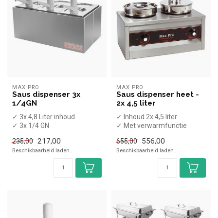
MAX PRO
MAX PRO
Saus dispenser 3x
Saus dispenser heet -
1/4GN
2x 4,5 liter
✓ 3x 4,8 Liter inhoud
✓ Inhoud 2x 4,5 liter
✓ 3x 1/4 GN
✓ Met verwarmfunctie
✓ (H)35x(B)51x(D)28cm
✓ (H)43x(B)50,3x(D)29cm
217,00
556,00
235,00
655,00
Beschikbaarheid laden..
Beschikbaarheid laden..