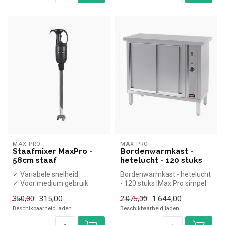
MAX PRO
MAX PRO
Staafmixer MaxPro -
Bordenwarmkast -
58cm staaf
hetelucht - 120 stuks
✓ Variabele snelheid
Bordenwarmkast - hetelucht
✓ Voor medium gebruik
- 120 stuks |Max Pro simpel
✓ Mixstaaf 58cm
en snel kopen voor in de ...
315,00
1.644,00
350,00
2.075,00
✓ 400 Watt
Beschikbaarheid laden..
Beschikbaarheid laden..