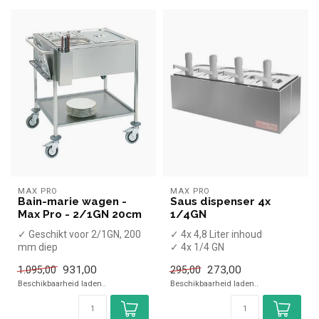
MAX PRO
MAX PRO
Bain-marie wagen -
Saus dispenser 4x
Max Pro - 2/1GN 20cm
1/4GN
✓ Geschikt voor 2/1GN, 200
✓ 4x 4,8 Liter inhoud
mm diep
✓ 4x 1/4 GN
✓ +30 tot +90 graden
✓ (H)35x(B)67x(D)28cm
931,00
273,00
1.095,00
295,00
x Zonder GN bakken
Beschikbaarheid laden..
Beschikbaarheid laden..
✓ ...