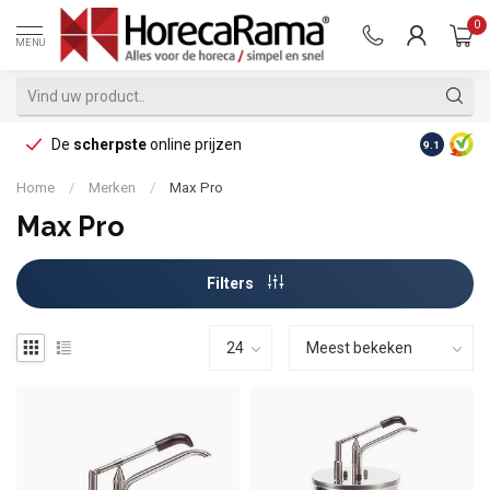
0
MENU
De
scherpste
online prijzen
Op reke
9.1
Home
/
Merken
/
Max Pro
Max Pro
Filters