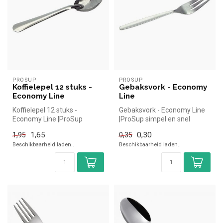
PROSUP
PROSUP
Koffielepel 12 stuks -
Gebaksvork - Economy
Economy Line
Line
Koffielepel 12 stuks -
Gebaksvork - Economy Line
Economy Line |ProSup
|ProSup simpel en snel
simpel en snel kopen voor in
kopen voor in de horeca.
1,65
0,30
1,95
0,35
de hore...
Overzi...
Beschikbaarheid laden..
Beschikbaarheid laden..