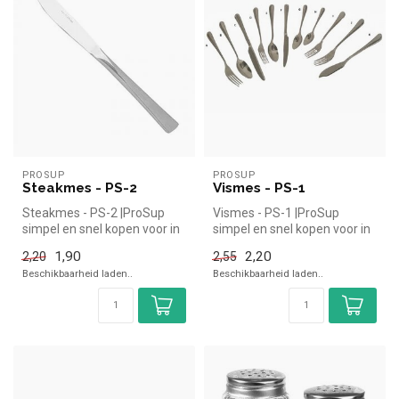
PROSUP
PROSUP
Steakmes - PS-2
Vismes - PS-1
Steakmes - PS-2 |ProSup
Vismes - PS-1 |ProSup
simpel en snel kopen voor in
simpel en snel kopen voor in
de horeca. Overzichtelijk b...
de horeca. Overzichtelijk
1,90
2,20
2,20
2,55
bek...
Beschikbaarheid laden..
Beschikbaarheid laden..