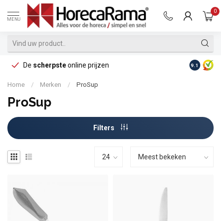
0
MENU
De
scherpste
online prijzen
Op reke
9.1
Home
/
Merken
/
ProSup
ProSup
Filters