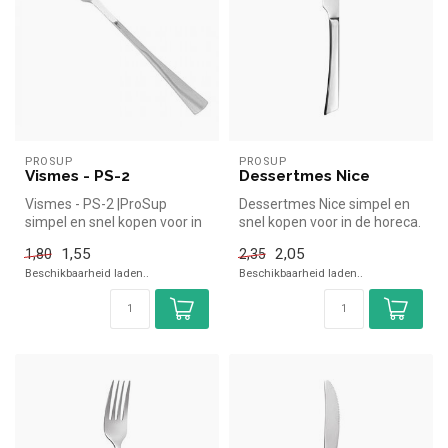
PROSUP
PROSUP
Vismes - PS-2
Dessertmes Nice
Vismes - PS-2 |ProSup
Dessertmes Nice simpel en
simpel en snel kopen voor in
snel kopen voor in de horeca.
de horeca. Overzichtelijk
Overzichtelijk bekijken ...
1,55
2,05
1,80
2,35
bek...
Beschikbaarheid laden..
Beschikbaarheid laden..