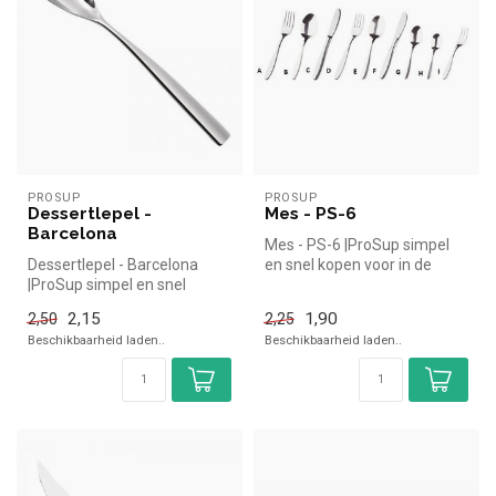
PROSUP
PROSUP
Dessertlepel -
Mes - PS-6
Barcelona
Mes - PS-6 |ProSup simpel
Dessertlepel - Barcelona
en snel kopen voor in de
|ProSup simpel en snel
horeca. Overzichtelijk bekijk...
kopen voor in de horeca.
2,15
1,90
2,50
2,25
Overzic...
Beschikbaarheid laden..
Beschikbaarheid laden..