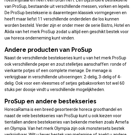
van ProSup, bestaande uit verschillende messen, vorken en lepels.
De ProSup bestekserie is daarentegen klassiek vormgegeven en
heeft maar liefst 11 verschillende onderdelen die los kunnen
worden besteld. Verder zijn er onder meer de serie Bistro, Hotel en
Alida van het merk ProSup zodat u altijd een geschikt bestek voor
uw horeca onderneming kunt vinden.
Andere producten van ProSup
Naast de verschillende bestekseries kunt u van het merk ProSup
ook verschillende peper en zout stelletjes aanschaffen: ronde of
vierkante potjes of een complete menage. De menage is
verkrijgbaar in verschillende uitvoeringen: 2-delig, 3-delig of 4-
delig. Ook voor een vleesmes of setjes gebaksvorken tot wel 60
stuks per doosje vindt u verschillende mogelijkheden.
ProSup en andere bestekseries
HorecaRama is een breed gesorteerde horeca groothandel en
naast de vele bestekseries van ProSup kunt u ook kiezen voor
tientallen andere bestekseries van bekende merken zoals Amefa
en Olympia. Van het merk Olympia zijn ook monstersets bestek
verkrijgbaar. Wilt u liever bestek van melamine of zoekt u andere