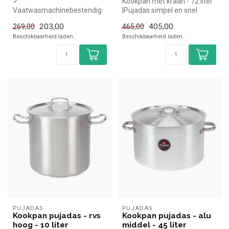
✓
Kookpan met kraan - 72 liter
Vaatwasmachinebestendig
|Pujadas simpel en snel
✓ Met aftapkraan
kopen voor in de horeca. Ov...
203,00
405,00
269,00
465,00
✓ Geschikt voor inductie
Beschikbaarheid laden..
Beschikbaarheid laden..
✓ PFAS-vr...
PUJADAS
PUJADAS
Kookpan pujadas - rvs
Kookpan pujadas - alu
hoog - 10 liter
middel - 45 liter