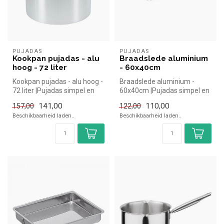
PUJADAS
PUJADAS
Kookpan pujadas - alu
Braadslede aluminium
hoog - 72 liter
- 60x40cm
Kookpan pujadas - alu hoog -
Braadslede aluminium -
72 liter |Pujadas simpel en
60x40cm |Pujadas simpel en
snel kopen voor in de h...
snel kopen voor in de horeca.
141,00
110,00
157,00
122,00
...
Beschikbaarheid laden..
Beschikbaarheid laden..