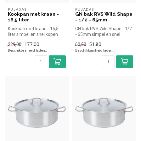
PUJADAS
PUJADAS
Kookpan met kraan -
GN bak RVS Wild Shape
16,5 liter
- 1/2 - 65mm
Kookpan met kraan - 16,5
GN bak RVS Wild Shape - 1/2
liter simpel en snel kopen
- 65mm simpel en snel
voor in de horeca. Overzicht...
kopen voor in de horeca.
177,00
51,80
229,00
60,50
Overz...
Beschikbaarheid laden..
Beschikbaarheid laden..