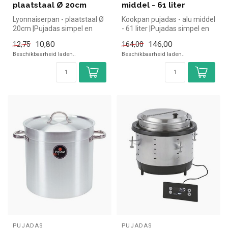
plaatstaal Ø 20cm
middel - 61 liter
Lyonnaiserpan - plaatstaal Ø
Kookpan pujadas - alu middel
20cm |Pujadas simpel en
- 61 liter |Pujadas simpel en
snel kopen voor in de horec...
snel kopen voor in de...
10,80
146,00
12,75
164,00
Beschikbaarheid laden..
Beschikbaarheid laden..
PUJADAS
PUJADAS