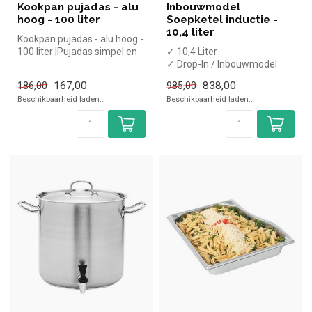
Kookpan pujadas - alu
Inbouwmodel
hoog - 100 liter
Soepketel inductie -
10,4 liter
Kookpan pujadas - alu hoog -
100 liter |Pujadas simpel en
✓ 10,4 Liter
snel kopen voor in de ...
✓ Drop-In / Inbouwmodel
✓ 0,8 kW
167,00
838,00
186,00
985,00
✓ 230 Volt
Beschikbaarheid laden..
Beschikbaarheid laden..