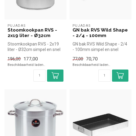
PUJADAS
PUJADAS
Stoomkookpan RVS -
GN bak RVS Wild Shape
2x19 liter - Ø32cm
- 2/4 - 100mm
Stoomkookpan RVS - 2x19
GN bak RVS Wild Shape - 2/4
liter - Ø32cm simpel en snel
- 100mm simpel en snel
kopen voor in de horeca. Ov...
kopen voor in de horeca.
177,00
70,70
196,00
77,00
Over...
Beschikbaarheid laden..
Beschikbaarheid laden..