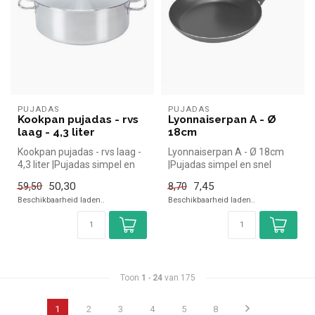
PUJADAS
PUJADAS
Kookpan pujadas - rvs
Lyonnaiserpan A - Ø
laag - 4,3 liter
18cm
Kookpan pujadas - rvs laag -
Lyonnaiserpan A - Ø 18cm
4,3 liter |Pujadas simpel en
|Pujadas simpel en snel
snel kopen voor in de ...
kopen voor in de horeca.
50,30
7,45
59,50
8,70
Overzi...
Beschikbaarheid laden..
Beschikbaarheid laden..
Toon
1
-
24
van 175
1
2
3
4
5
8