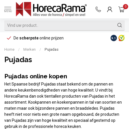
0
MENU
De
scherpste
online prijzen
Op reke
9.1
Home
/
Merken
/
Pujadas
Pujadas
Pujadas online kopen
Het Spaanse bedrijf Pujadas staat bekend om de pannen en
andere keukenbenodigdheden van hoge kwaliteit. U vindt bij
HorecaRama dan ook tientallen producten van Pujadas in het
assortiment. Kookpannen en koekenpannen in tal van soorten en
maten maar ook bijzondere pannen en braadsledes. Pujadas
heeft niet voor niets een grote naam opgebouwd; de producten
van Pujadas zijn van hoge kwaliteit en speciaal afgestemd op
gebruik in de professionele horeca keuken.