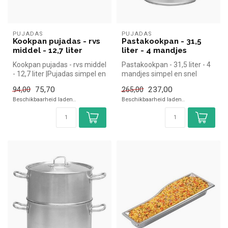
PUJADAS
PUJADAS
Kookpan pujadas - rvs
Pastakookpan - 31,5
middel - 12,7 liter
liter - 4 mandjes
Kookpan pujadas - rvs middel
Pastakookpan - 31,5 liter - 4
- 12,7 liter |Pujadas simpel en
mandjes simpel en snel
snel kopen voor in ...
kopen voor in de horeca. Ov...
75,70
237,00
94,00
265,00
Beschikbaarheid laden..
Beschikbaarheid laden..