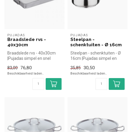
PUJADAS
PUJADAS
Braadslede rvs -
Steelpan -
40x30cm
schenktuiten - Ø 16cm
Braadslede rvs - 40x30cm
Steelpan - schenktuiten - Ø
|Pujadas simpel en snel
16cm |Pujadas simpel en
kopen voor in de horeca.
snel kopen voor in de
76,80
30,50
83,00
35,85
Overzi...
horeca...
Beschikbaarheid laden..
Beschikbaarheid laden..