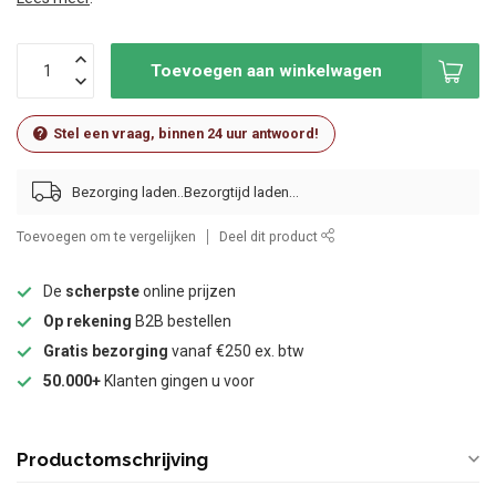
Toevoegen aan winkelwagen
Stel een vraag, binnen 24 uur antwoord!
Bezorging laden..
Toevoegen om te vergelijken
Deel dit product
De
scherpste
online prijzen
Op rekening
B2B bestellen
Gratis bezorging
vanaf €250 ex. btw
50.000+
Klanten gingen u voor
Productomschrijving