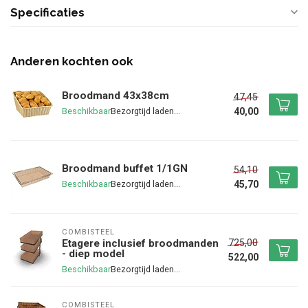
Specificaties
Anderen kochten ook
Broodmand 43x38cm
47,45
40,00
Beschikbaar
Broodmand buffet 1/1GN
54,10
45,70
Beschikbaar
COMBISTEEL
725,00
Etagere inclusief broodmanden
- diep model
522,00
Beschikbaar
COMBISTEEL