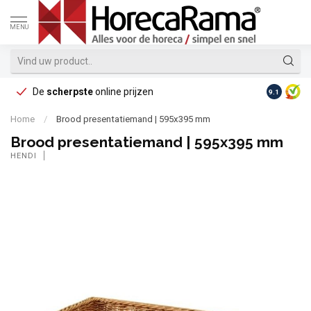
MENU
De
scherpste
online prijzen
Op reke
9.1
Home
/
Brood presentatiemand | 595x395 mm
Brood presentatiemand | 595x395 mm
HENDI