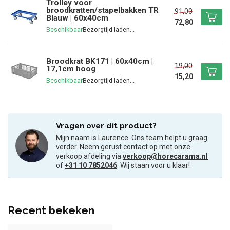
Trolley voor
broodkratten/stapelbakken TR
91,00
Blauw | 60x40cm
72,80
Beschikbaar
Broodkrat BK171 | 60x40cm |
19,00
17,1cm hoog
15,20
Beschikbaar
Vragen over dit product?
Mijn naam is Laurence. Ons team helpt u graag
verder. Neem gerust contact op met onze
verkoop afdeling via
verkoop@horecarama.nl
of
+31 10 7852046
. Wij staan voor u klaar!
Recent bekeken