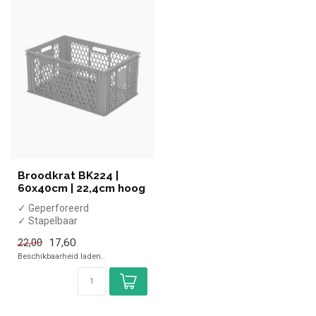
Broodkrat BK224 |
60x40cm | 22,4cm hoog
✓ Geperforeerd
✓ Stapelbaar
✓ Euronorm 60x40
17,60
22,00
Beschikbaarheid laden..