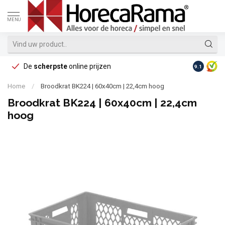
MENU
De
scherpste
online prijzen
Op reke
9.1
Home
/
Broodkrat BK224 | 60x40cm | 22,4cm hoog
Broodkrat BK224 | 60x40cm | 22,4cm
hoog