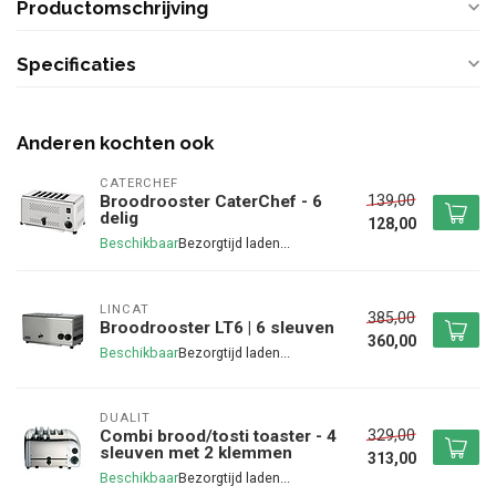
Productomschrijving
Specificaties
Anderen kochten ook
CATERCHEF
139,00
Broodrooster CaterChef - 6
delig
128,00
Beschikbaar
LINCAT
385,00
Broodrooster LT6 | 6 sleuven
360,00
Beschikbaar
DUALIT
329,00
Combi brood/tosti toaster - 4
sleuven met 2 klemmen
313,00
Beschikbaar