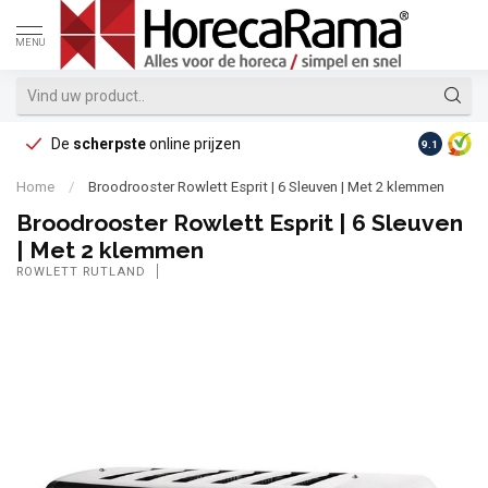
MENU
De
scherpste
online prijzen
Op reke
9.1
Home
/
Broodrooster Rowlett Esprit | 6 Sleuven | Met 2 klemmen
Broodrooster Rowlett Esprit | 6 Sleuven
| Met 2 klemmen
ROWLETT RUTLAND