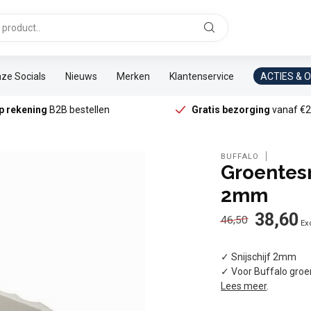
ze Socials
Nieuws
Merken
Klantenservice
ACTIES & 
p rekening
B2B bestellen
Gratis bezorging
vanaf €2
BUFFALO
Groentesni
2mm
38,60
46,50
Exc
✓ Snijschijf 2mm
✓ Voor Buffalo groe
Lees meer
.