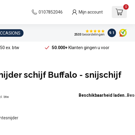
0
0107852046
Mijn account
OCCASIONS
9.1
2533
beoordelingen
50 ex. btw
50.000+
Klanten gingen u voor
jder schijf Buffalo - snijschijf
Beschikbaarheid laden..
l. btw
ntesnijder