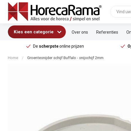
Kies een categorie
Over ons
Referenties
On
De
scherpste
online prijzen
O
Home
/
Groentesnijder schijf Buffalo - snijschijf 2mm