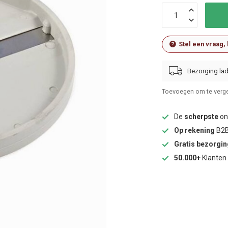
Stel een vraag,
Bezorging lad
Toevoegen om te verge
De
scherpste
onl
Op rekening
B2B
Gratis bezorgi
50.000+
Klanten 