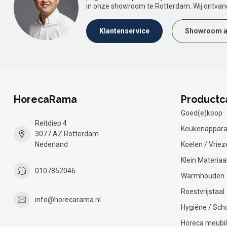
in onze showroom te Rotterdam. Wij ontvan
Klantenservice
Showroom a
HorecaRama
Productc
Goed(e)koop
Reitdiep 4
Keukenappara
3077 AZ Rotterdam
Nederland
Koelen / Vriez
Klein Materiaa
0107852046
Warmhouden
Roestvrijstaal
info@horecarama.nl
Hygiëne / Sc
Horeca meubil