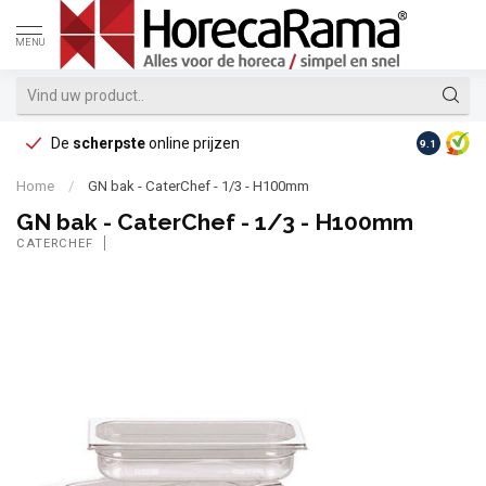
MENU
De
scherpste
online prijzen
Op reke
9.1
Home
/
GN bak - CaterChef - 1/3 - H100mm
GN bak - CaterChef - 1/3 - H100mm
CATERCHEF