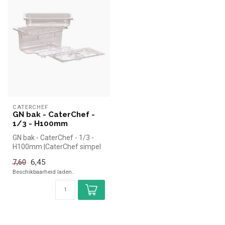
CATERCHEF
GN bak - CaterChef -
1/3 - H100mm
GN bak - CaterChef - 1/3 -
H100mm |CaterChef simpel
en snel kopen voor in de hor...
6,45
7,60
Beschikbaarheid laden..