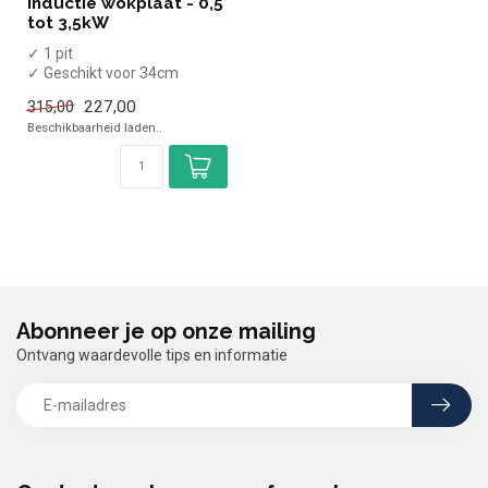
Inductie wokplaat - 0,5
tot 3,5kW
✓ 1 pit
✓ Geschikt voor 34cm
diameter pannen
227,00
315,00
✓ Tafelmodel
Beschikbaarheid laden..
✓ 3,5 kW
✓ 230 Vol...
Abonneer je op onze mailing
Ontvang waardevolle tips en informatie