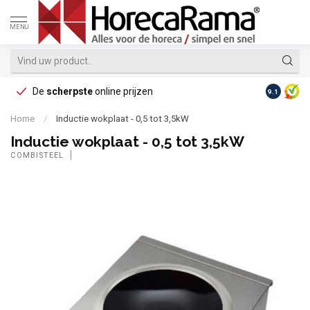
MENU
De
scherpste
online prijzen
Op reke
9.1
Home
/
Inductie wokplaat - 0,5 tot 3,5kW
Inductie wokplaat - 0,5 tot 3,5kW
COMBISTEEL