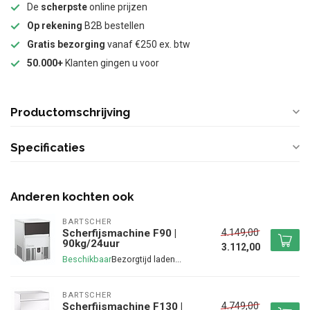
De
scherpste
online prijzen
Op rekening
B2B bestellen
Gratis bezorging
vanaf €250 ex. btw
50.000+
Klanten gingen u voor
Productomschrijving
Specificaties
Anderen kochten ook
BARTSCHER
4.149,00
Scherfijsmachine F90 |
90kg/24uur
3.112,00
Beschikbaar
BARTSCHER
4.749,00
Scherfijsmachine F130 |