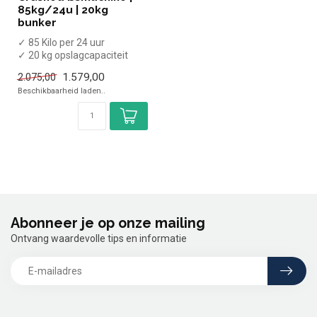
85kg/24u | 20kg
bunker
✓ 85 Kilo per 24 uur
✓ 20 kg opslagcapaciteit
✓ Crushed ice
1.579,00
2.075,00
✓ Breedte 55,7 cm...
Beschikbaarheid laden..
Abonneer je op onze mailing
Ontvang waardevolle tips en informatie