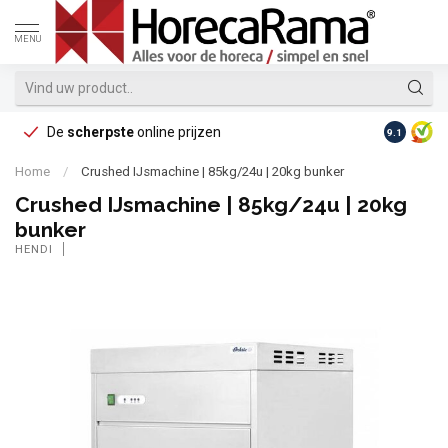
MENU
De
scherpste
online prijzen
Op reke
9.1
Home
/
Crushed IJsmachine | 85kg/24u | 20kg bunker
Crushed IJsmachine | 85kg/24u | 20kg
bunker
HENDI