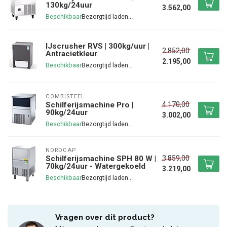
130kg/24uur
3.562,00
Beschikbaar
IJscrusher RVS | 300kg/uur |
2.852,00
Antracietkleur
2.195,00
Beschikbaar
COMBISTEEL
4.170,00
Schilferijsmachine Pro |
90kg/24uur
3.002,00
Beschikbaar
NORDCAP
3.859,00
Schilferijsmachine SPH 80 W |
70kg/24uur - Watergekoeld
3.219,00
Beschikbaar
Vragen over dit product?