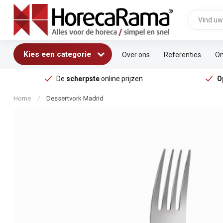
Kies een categorie
Over ons
Referenties
On
De
scherpste
online prijzen
O
Home
/
Dessertvork Madrid