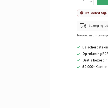
Stel een vraag,
Bezorging lad
Toevoegen om te verge
De
scherpste
onl
Op rekening
B2B
Gratis bezorgi
50.000+
Klanten 