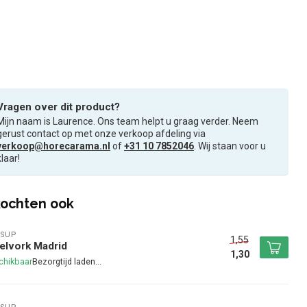
Vragen over dit product?
Mijn naam is Laurence. Ons team helpt u graag verder. Neem
gerust contact op met onze verkoop afdeling via
verkoop@horecarama.nl
of
+31 10 7852046
. Wij staan voor u
klaar!
ochten ook
SUP
1,55
elvork Madrid
1,30
chikbaar