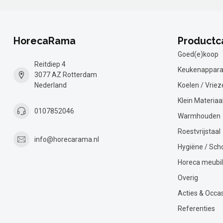
HorecaRama
Productc
Goed(e)koop
Reitdiep 4
Keukenappara
3077 AZ Rotterdam
Nederland
Koelen / Vriez
Klein Materiaa
0107852046
Warmhouden
Roestvrijstaal
info@horecarama.nl
Hygiëne / Sc
Horeca meubil
Overig
Acties & Occa
Referenties