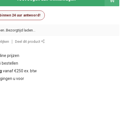
 binnen 24 uur antwoord!
en..
lijken
Deel dit product
ine prijzen
 bestellen
ng
vanaf €250 ex. btw
gingen u voor