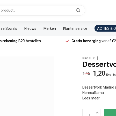
ze Socials
Nieuws
Merken
Klantenservice
ACTIES & 
p rekening
B2B bestellen
Gratis bezorging
vanaf €2
PROSUP
Dessertv
1,20
1,45
Excl. b
Dessertvork Madrid s
HorecaRama.
Lees meer
.