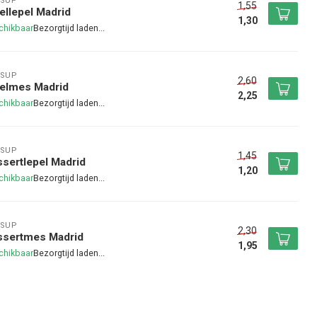
SUP
1,55
ellepel Madrid
1,30
chikbaar
SUP
2,60
felmes Madrid
2,25
chikbaar
SUP
1,45
sertlepel Madrid
1,20
chikbaar
SUP
2,30
ssertmes Madrid
1,95
chikbaar