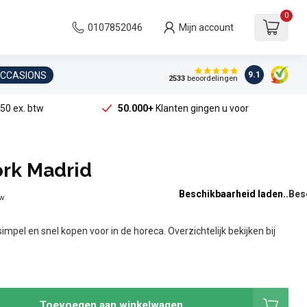
0
0107852046
Mijn account
OCCASIONS
9.1
2533
beoordelingen
50 ex. btw
50.000+
Klanten gingen u voor
ork Madrid
Beschikbaarheid laden..
tw
impel en snel kopen voor in de horeca. Overzichtelijk bekijken bij
Toevoegen aan winkelwagen