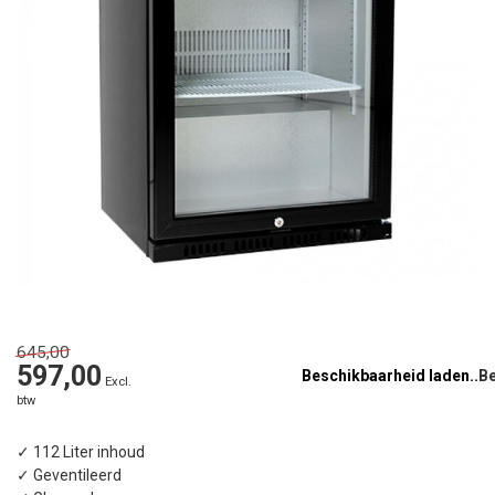
645,00
597,00
Beschikbaarheid laden..
Excl.
btw
✓ 112 Liter inhoud
✓ Geventileerd