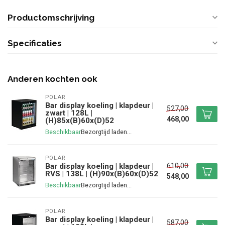
Productomschrijving
Specificaties
Anderen kochten ook
POLAR
Bar display koeling | klapdeur |
527,00
zwart | 128L |
468,00
(H)85x(B)60x(D)52
Beschikbaar
POLAR
610,00
Bar display koeling | klapdeur |
RVS | 138L | (H)90x(B)60x(D)52
548,00
Beschikbaar
POLAR
Bar display koeling | klapdeur |
587,00