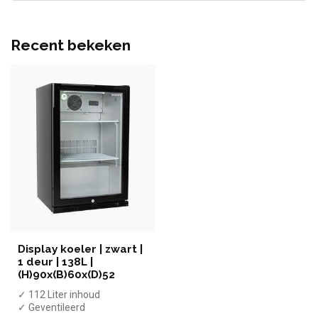
Recent bekeken
Display koeler | zwart |
1 deur | 138L |
(H)90x(B)60x(D)52
✓ 112 Liter inhoud
✓ Geventileerd