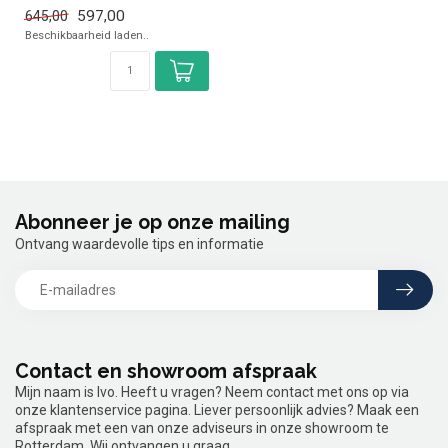
✓ Glazen deur
597,00
645,00
✓ 556 x 541 x 898 mm
Beschikbaarheid laden..
✓ 230 V...
Abonneer je op onze mailing
Ontvang waardevolle tips en informatie
Contact en showroom afspraak
Mijn naam is Ivo. Heeft u vragen? Neem contact met ons op via
onze klantenservice pagina. Liever persoonlijk advies? Maak een
afspraak met een van onze adviseurs in onze showroom te
Rotterdam. Wij ontvangen u graag.