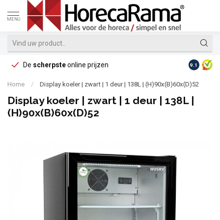
MENU
De
scherpste
online prijzen
Op reke
9.1
Home
/
Display koeler | zwart | 1 deur | 138L | (H)90x(B)60x(D)52
Display koeler | zwart | 1 deur | 138L |
(H)90x(B)60x(D)52