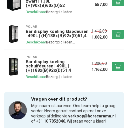
zwart | 138L |
557,00
(H)90x(B)60x(D)52
Beschikbaar
POLAR
1.412,00
Bar display koeling klapdeuren
| 490L | (H)188x(B)92x(D)51,4
1.082,00
Beschikbaar
POLAR
Bar display koeling
1.306,00
schuifdeuren | 490L |
1.162,00
(H)188x(B)92x(D)51,4
Beschikbaar
Vragen over dit product?
Mijn naam is Laurence. Ons team helpt u graag
verder. Neem gerust contact op met onze
verkoop afdeling via
verkoop@horecarama.nl
of
+31 10 7852046
. Wij staan voor u klaar!