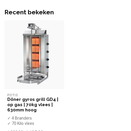
Recent bekeken
POTIS
Döner gyros grill GD4 |
op gas | 70kg vlees |
630mm hoog
✓ 4 Branders
✓ 70 Kilo vlees
✓ Motor boven