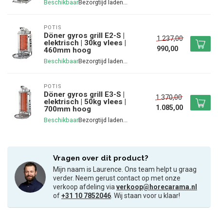
Beschikbaar
POTIS
Döner gyros grill E2-S |
1.237,00
elektrisch | 30kg vlees |
990,00
460mm hoog
Beschikbaar
POTIS
Döner gyros grill E3-S |
1.370,00
elektrisch | 50kg vlees |
1.085,00
700mm hoog
Beschikbaar
Vragen over dit product?
Mijn naam is Laurence. Ons team helpt u graag
verder. Neem gerust contact op met onze
verkoop afdeling via
verkoop@horecarama.nl
of
+31 10 7852046
. Wij staan voor u klaar!