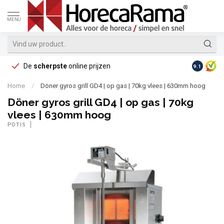
MENU
De
scherpste
online prijzen
Op reke
9.1
Home
/
Döner gyros grill GD4 | op gas | 70kg vlees | 630mm hoog
Döner gyros grill GD4 | op gas | 70kg
vlees | 630mm hoog
POTIS