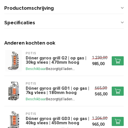
Productomschrijving
Specificaties
Anderen kochten ook
POTIS
1.230,00
Döner gyros grill G2 | op gas |
30kg vlees | 470mm hoog
985,00
Beschikbaar
POTIS
665,00
Döner gyros grill GD1 | op gas |
7kg vlees | 180mm hoog
565,00
Beschikbaar
POTIS
1.206,00
Döner gyros grill GD3 | op gas |
40kg vlees | 450mm hoog
965,00