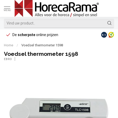
MENU
De
scherpste
online prijzen
Op reke
9.1
Home
/
Voedsel thermometer 1598
Voedsel thermometer 1598
EBRO