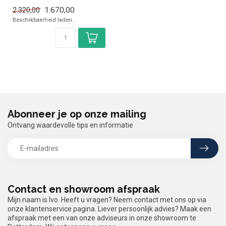
✓ 3,9 kW
1.670,00
2.320,00
✓ 400 Volt
Beschikbaarheid laden..
Abonneer je op onze mailing
Ontvang waardevolle tips en informatie
Contact en showroom afspraak
Mijn naam is Ivo. Heeft u vragen? Neem contact met ons op via
onze klantenservice pagina. Liever persoonlijk advies? Maak een
afspraak met een van onze adviseurs in onze showroom te