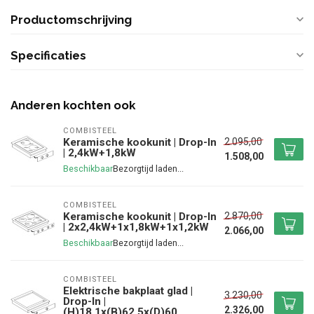
Productomschrijving
Specificaties
Anderen kochten ook
COMBISTEEL
2.095,00
Keramische kookunit | Drop-In
| 2,4kW+1,8kW
1.508,00
Beschikbaar
COMBISTEEL
2.870,00
Keramische kookunit | Drop-In
| 2x2,4kW+1x1,8kW+1x1,2kW
2.066,00
Beschikbaar
COMBISTEEL
Elektrische bakplaat glad |
3.230,00
Drop-In |
2.326,00
(H)18,1x(B)62,5x(D)60