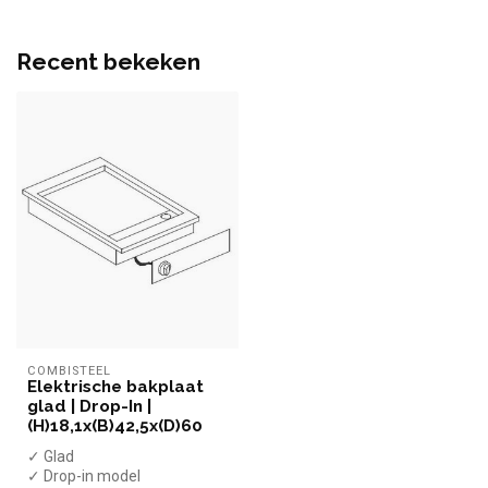
Recent bekeken
COMBISTEEL
Elektrische bakplaat
glad | Drop-In |
(H)18,1x(B)42,5x(D)60
✓ Glad
✓ Drop-in model