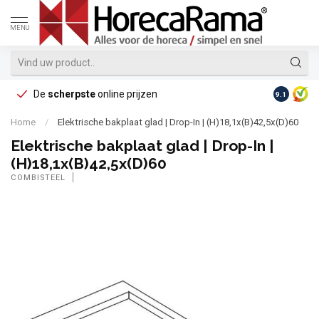
MENU
De
scherpste
online prijzen
Op reke
9.1
Home
/
Elektrische bakplaat glad | Drop-In | (H)18,1x(B)42,5x(D)60
Elektrische bakplaat glad | Drop-In |
(H)18,1x(B)42,5x(D)60
COMBISTEEL