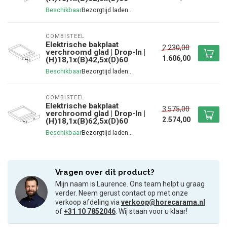
Beschikbaar
COMBISTEEL
Elektrische bakplaat
2.230,00
verchroomd glad | Drop-In |
1.606,00
(H)18,1x(B)42,5x(D)60
Beschikbaar
COMBISTEEL
Elektrische bakplaat
3.575,00
verchroomd glad | Drop-In |
2.574,00
(H)18,1x(B)62,5x(D)60
Beschikbaar
Vragen over dit product?
Mijn naam is Laurence. Ons team helpt u graag
verder. Neem gerust contact op met onze
verkoop afdeling via
verkoop@horecarama.nl
of
+31 10 7852046
. Wij staan voor u klaar!