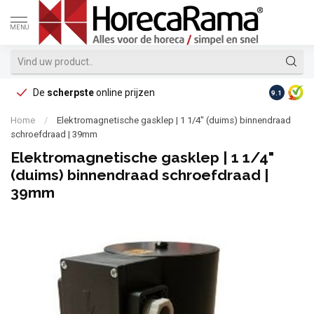
MENU
De
scherpste
online prijzen
Op reke
9.1
Home
/
Elektromagnetische gasklep | 1 1/4" (duims) binnendraad
schroefdraad | 39mm
Elektromagnetische gasklep | 1 1/4"
(duims) binnendraad schroefdraad |
39mm