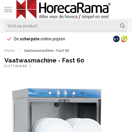
MENU
De
scherpste
online prijzen
Op reke
9.1
Home
/
Vaatwasmachine - Fast 60
Vaatwasmachine - Fast 60
ELETTROBAR