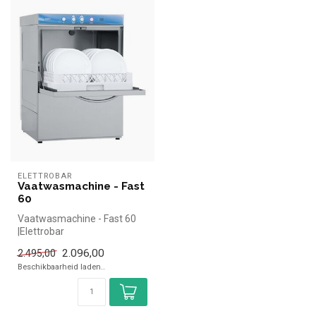
ELETTROBAR
Vaatwasmachine - Fast
60
Vaatwasmachine - Fast 60
|Elettrobar
vaatwasmachines simpel en
2.096,00
2.495,00
snel kopen voor i...
Beschikbaarheid laden..