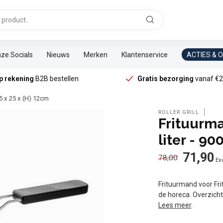
ze Socials
Nieuws
Merken
Klantenservice
ACTIES & 
p rekening
B2B bestellen
Gratis bezorging
vanaf €2
,5 x 25 x (H) 12cm
ROLLER GRILL
Frituurma
liter - 90
71,90
78,00
Exc
Frituurmand voor Frit
de horeca. Overzicht
Lees meer
.