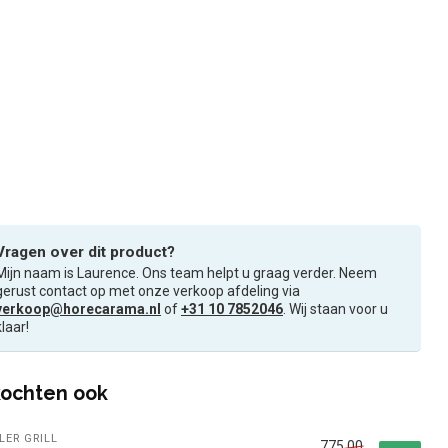
Vragen over dit product?
Mijn naam is Laurence. Ons team helpt u graag verder. Neem
gerust contact op met onze verkoop afdeling via
verkoop@horecarama.nl
of
+31 10 7852046
. Wij staan voor u
klaar!
ochten ook
LER GRILL
775,00