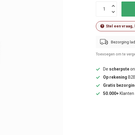
Stel een vraag,
Bezorging lad
Toevoegen om te verge
De
scherpste
onl
Op rekening
B2B
Gratis bezorgi
50.000+
Klanten 