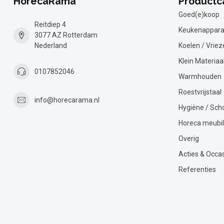
HorecaRama
Productc
Goed(e)koop
Reitdiep 4
Keukenappara
3077 AZ Rotterdam
Nederland
Koelen / Vriez
Klein Materiaa
0107852046
Warmhouden
Roestvrijstaal
info@horecarama.nl
Hygiëne / Sc
Horeca meubil
Overig
Acties & Occa
Referenties