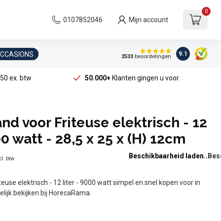
0
0107852046
Mijn account
OCCASIONS
9.1
2533
beoordelingen
50 ex. btw
50.000+
Klanten gingen u voor
nd voor Friteuse elektrisch - 12
00 watt - 28,5 x 25 x (H) 12cm
Beschikbaarheid laden..
l. btw
euse elektrisch - 12 liter - 9000 watt simpel en snel kopen voor in
elijk bekijken bij HorecaRama.