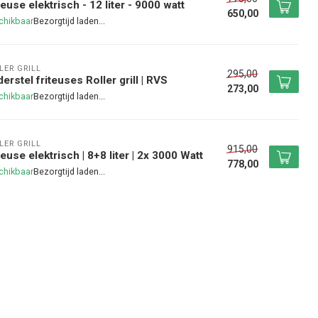
teuse elektrisch - 12 liter - 9000 watt
650,00
chikbaar
LER GRILL
295,00
erstel friteuses Roller grill | RVS
273,00
chikbaar
LER GRILL
915,00
teuse elektrisch | 8+8 liter | 2x 3000 Watt
778,00
chikbaar