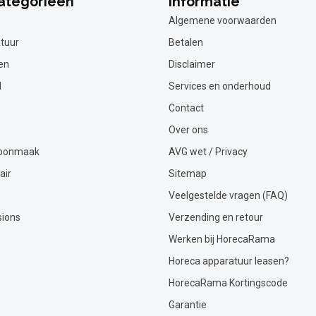
ategorieën
Informatie
Algemene voorwaarden
tuur
Betalen
en
Disclaimer
l
Services en onderhoud
Contact
Over ons
hoonmaak
AVG wet / Privacy
air
Sitemap
Veelgestelde vragen (FAQ)
sions
Verzending en retour
Werken bij HorecaRama
Horeca apparatuur leasen?
HorecaRama Kortingscode
Garantie