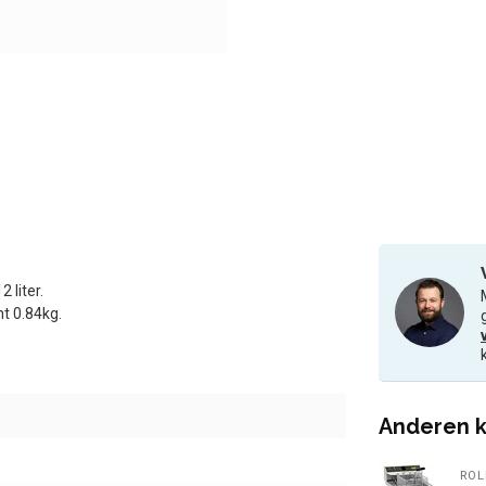
 liter.
t 0.84kg.
Anderen k
ROL