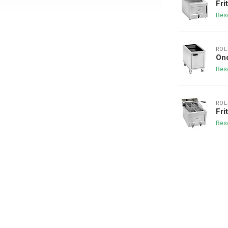
Fri
Bes
ROL
Ond
Bes
ROL
Fri
Bes