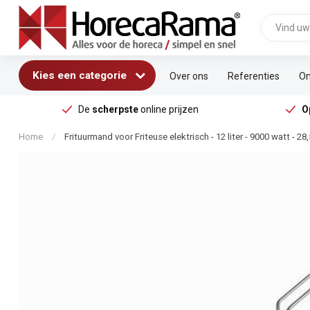
Kies een categorie
Over ons
Referenties
On
De
scherpste
online prijzen
O
Home
/
Frituurmand voor Friteuse elektrisch - 12 liter - 9000 watt - 28