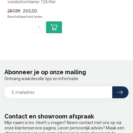
voedselcontainer 126 liter
met 6 rails Cambro - 60x40
265,00
287,00
Cambro simpel ...
Beschikbaarheid laden..
Abonneer je op onze mailing
Ontvang waardevolle tips en informatie
Contact en showroom afspraak
Mijn naam is Ivo. Heeft u vragen? Neem contact met ons op via
onze klantenservice pagina. Liever persoonlijk advies? Maak een