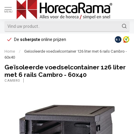
MENU
De
scherpste
online prijzen
Op reke
9.1
Home
/
Geïsoleerde voedselcontainer 126 liter met 6 rails Cambro -
60x40
Geïsoleerde voedselcontainer 126 liter
met 6 rails Cambro - 60x40
CAMBRO