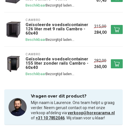
67,45
Beschikbaar
CAMBRO
Geïsoleerde voedselcontainer
315,00
126 liter met 9 rails Cambro -
284,00
60x40
Beschikbaar
CAMBRO
Geïsoleerde voedselcontainer
282,00
155 liter zonder rails Cambro -
260,00
60x40
Beschikbaar
Vragen over dit product?
Mijn naam is Laurence. Ons team helpt u graag
verder. Neem gerust contact op met onze
verkoop afdeling via
verkoop@horecarama.nl
of
+31 10 7852046
. Wij staan voor u klaar!