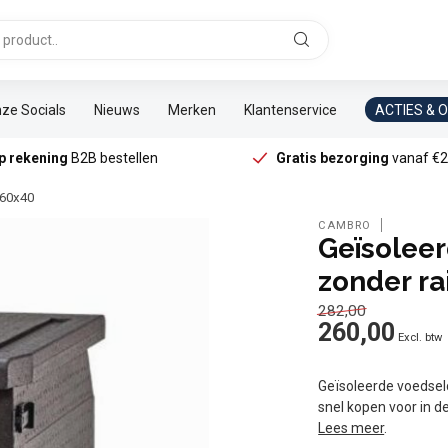
ze Socials
Nieuws
Merken
Klantenservice
ACTIES & 
p rekening
B2B bestellen
Gratis bezorging
vanaf €2
 60x40
CAMBRO
Geïsoleer
zonder ra
282,00
260,00
Excl. btw
Geïsoleerde voedsel
snel kopen voor in d
Lees meer
.