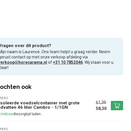
Vragen over dit product?
Mijn naam is Laurence. Ons team helpt u graag verder. Neem
gerust contact op met onze verkoop afdeling via
verkoop@horecarama.nl
of
+31 10 7852046
. Wij staan voor u
klaar!
ochten ook
MBRO
61,35
soleerde voedselcontainer met grote
dvatten 46 liter Cambro - 1/1GN
58,30
chikbaar
MBRO