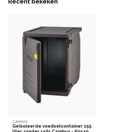
Recent bekeken
CAMBRO
Geïsoleerde voedselcontainer 155
liter zonder rails Cambro - 60x40