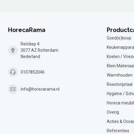
HorecaRama
Productc
Goed(e)koop
Reitdiep 4
Keukenappara
3077 AZ Rotterdam
Nederland
Koelen / Vriez
Klein Materiaa
0107852046
Warmhouden
Roestvrijstaal
info@horecarama.nl
Hygiëne / Sc
Horeca meubil
Overig
Acties & Occa
Referenties