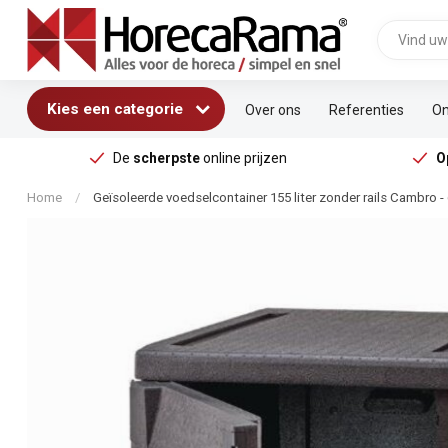
Kies een categorie
Over ons
Referenties
On
De
scherpste
online prijzen
O
Home
/
Geïsoleerde voedselcontainer 155 liter zonder rails Cambro -