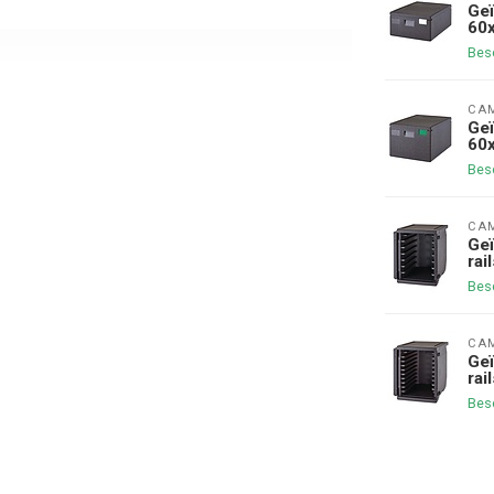
Geï
60
Bes
CA
Geï
60
Bes
CA
Geï
rai
Bes
CA
Geï
rai
Bes