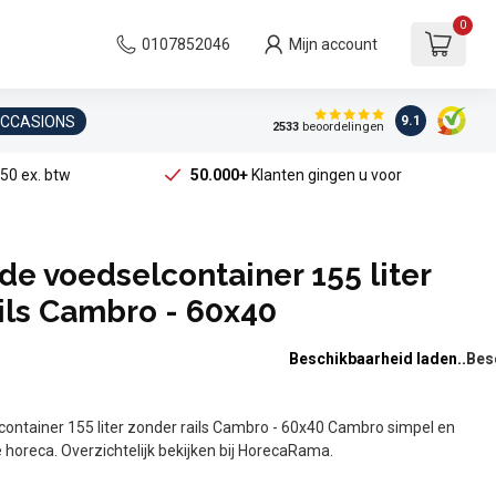
0
0107852046
Mijn account
OCCASIONS
9.1
2533
beoordelingen
50 ex. btw
50.000+
Klanten gingen u voor
de voedselcontainer 155 liter
ils Cambro - 60x40
Beschikbaarheid laden..
container 155 liter zonder rails Cambro - 60x40 Cambro simpel en
e horeca. Overzichtelijk bekijken bij HorecaRama.