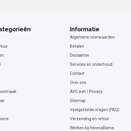
ategorieën
Informatie
Algemene voorwaarden
tuur
Betalen
en
Disclaimer
l
Services en onderhoud
Contact
Over ons
hoonmaak
AVG wet / Privacy
air
Sitemap
Veelgestelde vragen (FAQ)
sions
Verzending en retour
Werken bij HorecaRama