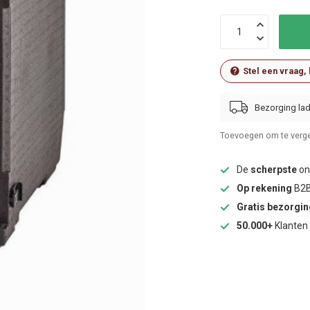
Stel een vraag,
Bezorging lad
Toevoegen om te verge
De
scherpste
onl
Op rekening
B2B
Gratis bezorgi
50.000+
Klanten 