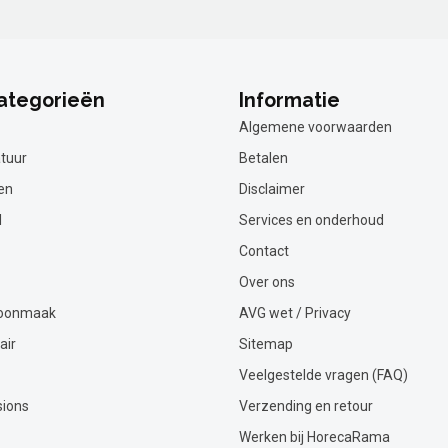
ategorieën
Informatie
Algemene voorwaarden
tuur
Betalen
en
Disclaimer
l
Services en onderhoud
Contact
Over ons
hoonmaak
AVG wet / Privacy
air
Sitemap
Veelgestelde vragen (FAQ)
sions
Verzending en retour
Werken bij HorecaRama