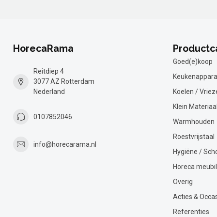
HorecaRama
Productc
Goed(e)koop
Reitdiep 4
Keukenappara
3077 AZ Rotterdam
Nederland
Koelen / Vriez
Klein Materiaa
0107852046
Warmhouden
Roestvrijstaal
info@horecarama.nl
Hygiëne / Sc
Horeca meubil
Overig
Acties & Occa
Referenties