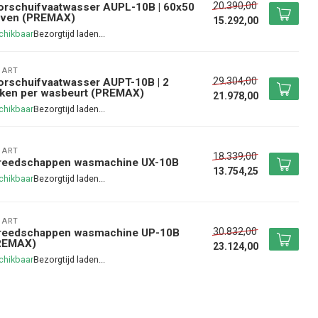
20.390,00
orschuifvaatwasser AUPL-10B | 60x50
rven (PREMAX)
15.292,00
chikbaar
BART
29.304,00
rschuifvaatwasser AUPT-10B | 2
kken per wasbeurt (PREMAX)
21.978,00
chikbaar
BART
18.339,00
reedschappen wasmachine UX-10B
13.754,25
chikbaar
BART
30.832,00
reedschappen wasmachine UP-10B
REMAX)
23.124,00
chikbaar