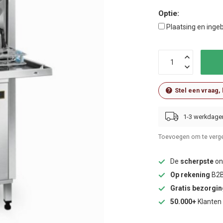
Optie:
Plaatsing en ingeb
Stel een vraag,
1-3 werkdage
Toevoegen om te verge
De
scherpste
onl
Op rekening
B2B
Gratis bezorgi
50.000+
Klanten 