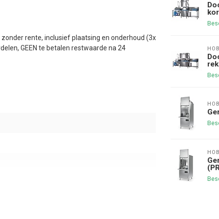
Do
ko
Bes
 zonder rente, inclusief plaatsing en onderhoud (3x
rdelen, GEEN te betalen restwaarde na 24
HO
Doo
re
Bes
HO
Ge
Bes
HO
Ge
(P
Bes