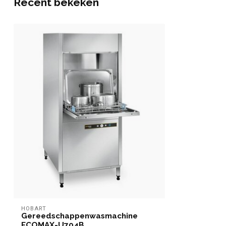
Recent bekeken
HOBART
Gereedschappenwasmachine
ECOMAX-U704B