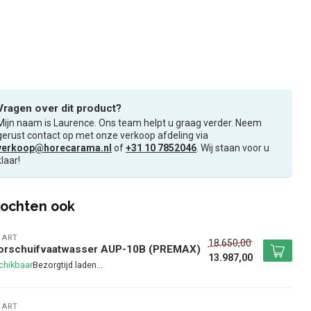
Vragen over dit product?
Mijn naam is Laurence. Ons team helpt u graag verder. Neem
gerust contact op met onze verkoop afdeling via
verkoop@horecarama.nl
of
+31 10 7852046
. Wij staan voor u
klaar!
ochten ook
BART
18.650,00
orschuifvaatwasser AUP-10B (PREMAX)
13.987,00
chikbaar
BART