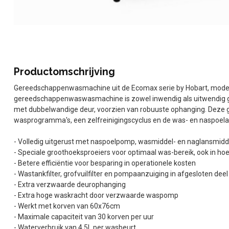
Productomschrijving
Gereedschappenwasmachine uit de Ecomax serie by Hobart, mo
gereedschappenwaswasmachine is zowel inwendig als uitwendig gehe
met dubbelwandige deur, voorzien van robuuste ophanging. Dez
wasprogramma's, een zelfreinigingscyclus en de was- en naspoel
- Volledig uitgerust met naspoelpomp, wasmiddel- en naglansmid
- Speciale groothoeksproeiers voor optimaal was-bereik, ook in ho
- Betere efficiëntie voor besparing in operationele kosten
- Wastankfilter, grofvuilfilter en pompaanzuiging in afgesloten deel
- Extra verzwaarde deurophanging
- Extra hoge waskracht door verzwaarde waspomp
- Werkt met korven van 60x76cm
- Maximale capaciteit van 30 korven per uur
- Waterverbruik van 4,5L per wasbeurt