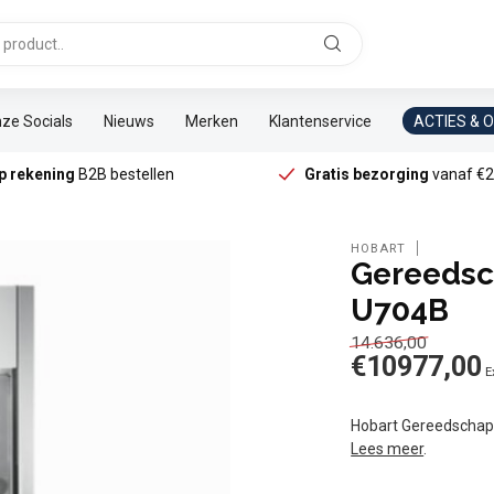
ze Socials
Nieuws
Merken
Klantenservice
ACTIES & 
p rekening
B2B bestellen
Gratis bezorging
vanaf €2
HOBART
Gereeds
U704B
14.636,00
€10977,00
E
Hobart Gereedsch
Lees meer
.