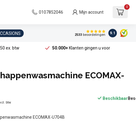
0
0107852046
Mijn account
OCCASIONS
9.1
2533
beoordelingen
50 ex. btw
50.000+
Klanten gingen u voor
chappenwasmachine ECOMAX-
Beschikbaar
xcl. btw
appenwasmachine ECOMAX-U704B