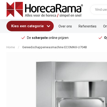
Kies een categorie
Over ons
Referenties
On
De
scherpste
online prijzen
O
Home
/
Gereedschappenwasmachine ECOMAX-U704B