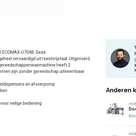
del ECOMAX-U704B. Deze
el vervaardigd uit roestvrijstaal. Uitgevoerd
e gereedschappenwasmachine heeft 2
armen zijn zonder gereedschap uitneembaar.
deldispensers en afvoerpomp
Anderen k
eken
 voor veilige bediening
HO
Do
Bes
HO