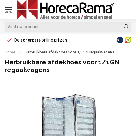
MENU
De
scherpste
online prijzen
Op reke
9.1
Home
/
Herbruikbare afdekhoes voor 1/1GN regaalwagens
Herbruikbare afdekhoes voor 1/1GN
regaalwagens