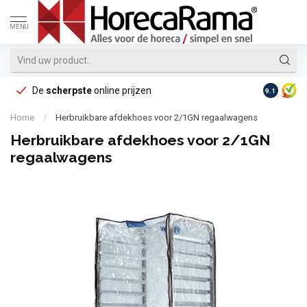
MENU
De
scherpste
online prijzen
Op reke
9.1
Home
/
Herbruikbare afdekhoes voor 2/1GN regaalwagens
Herbruikbare afdekhoes voor 2/1GN
regaalwagens